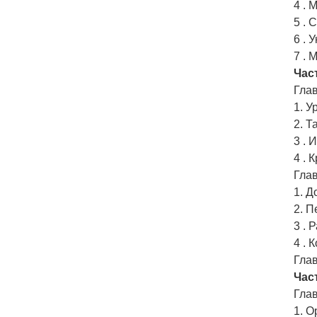
4 . 
5 . 
6 . 
7 . 
Час
Глав
1. У
2. Т
3 . 
4 . 
Глав
1. 
2. 
3 . 
4 . 
Глав
Част
Глав
1. 