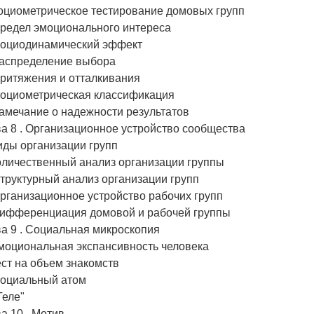
Социометрическое тестирование домовых групп
Предел эмоционального интереса
 Социодинамический эффект
Распределение выбора
Притяжения и отталкивания
 Социометрическая классификация
Замечание о надежности результатов
а 8 . Организационное устройство сообщества
иды организации групп
оличественный анализ организации группы
Структурный анализ организации групп
Организационное устройство рабочих групп
 Дифференциация домовой и рабочей группы
а 9 . Социальная микроскопия
Эмоциональная экспансивность человека
ест на объем знакомств
Социальный атом
"Теле"
а 10 . Мотив