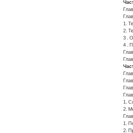
Час
Глав
Глав
1. Т
2. Т
3 . 
4 . 
Глав
Глав
Час
Гла
Глав
Глав
Глав
1. С
2. 
Гла
1. П
2. П