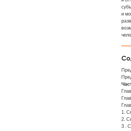
суб
и м
разв
воз
чело
Со
Пре
Пре
Час
Глав
Глав
Глав
1. 
2. 
3 . 