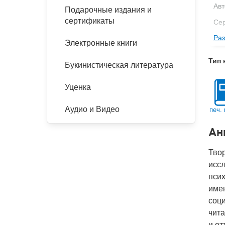
Авт
Подарочные издания и
сертификаты
Се
Раз
Изд
Электронные книги
Фор
Тип 
Букинистическая литература
Ве
Тип
Уценка
Кол
Аудио и Видео
печ. 
Год
Ан
IS
Ко
Твор
иссл
псих
имен
соц
чита
и от