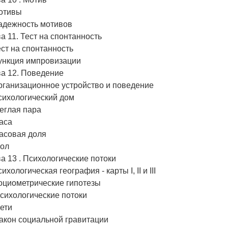
Мотивы
Надежность мотивов
а 11. Тест на спонтанность
ест на спонтанность
Функция импровизации
ва 12. Поведение
рганизационное устройство и поведение
сихологический дом
Беглая пара
Раса
Расовая доля
Пол
а 13 . Психологические потоки
сихологическая география - карты I, II и III
оциометрические гипотезы
Психологические потоки
Сети
Закон социальной гравитации