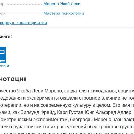
ор
Морено Якоб Леви
рия
Мастера психологии
вернуть характеристики
ательство
Питер
мат книги
240x170x21 мм
книги:
с
0.69 кг
 обложки
Твердый переплет
-во стр
448
книга
2023
нотация
BN
978-5-4461-3936-1
д
30649
чество Якоба Леви Морено, создателя психодрамы, социом
едования и эксперименты оказали огромное влияние не тол
отерапии, но и на современную культуру в целом. Его имя п
ами, как Зигмунд Фрейд, Карл Густав Юнг, Альфред Адлер,
иометрическим экспериментам, биографы Морено называют 
теля соучастником своих рассуждений об устройстве групп
талкивании между их членами, о влиянии этих эмоциональ