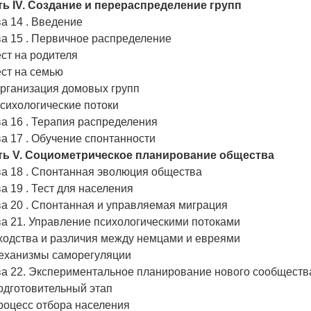
ть IV. Создание и перераспределение групп
а 14 . Введение
а 15 . Первичное распределение
ест на родителя
ест на семью
Организация домовых групп
Психологические потоки
а 16 . Терапия распределения
а 17 . Обучение спонтанности
ть V. Социометрическое планирование общества
ва 18 . Спонтанная эволюция общества
а 19 . Тест для населения
а 20 . Спонтанная и управляемая миграция
а 21. Управление психологическими потоками
ходства и различия между немцами и евреями
Механизмы саморегуляции
ва 22. Экспериментальное планирование нового сообществ
одготовительный этап
роцесс отбора населения