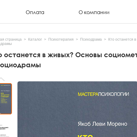
Оплата
О компании
ая страница
Каталог
Психотерапия
Психодрама
Кто останется 
одрамы
о останется в живых? Основы социомет
социодрамы