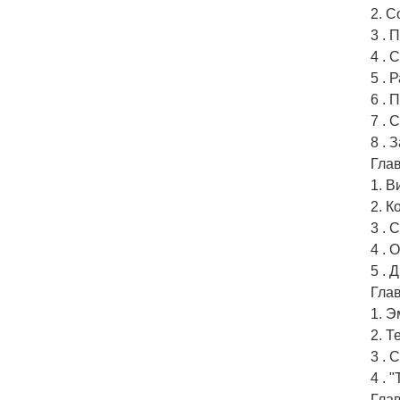
2. 
3 . 
4 .
5 . 
6 . 
7 .
8 . 
Глав
1. В
2. К
3 . 
4 . 
5 .
Глав
1. 
2. Т
3 . 
4 . 
Глав