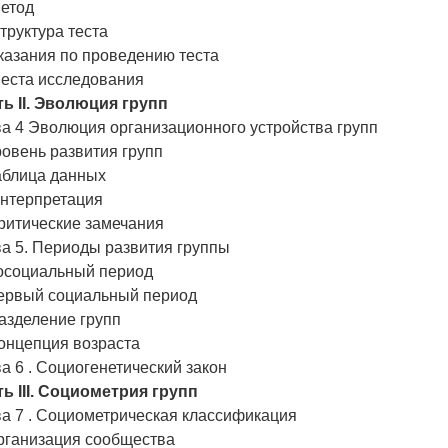
Метод
Структура теста
Указания по проведению теста
Места исследования
ть II. Эволюция групп
а 4 Эволюция организационного устройства групп
ровень развития групп
аблица данных
Интерпретация
Критические замечания
а 5. Периоды развития группы
Досоциальный период
Первый социальный период
Разделение групп
Концепция возраста
а 6 . Социогенетический закон
ь III. Социометрия групп
а 7 . Социометрическая классификация
Организация сообщества