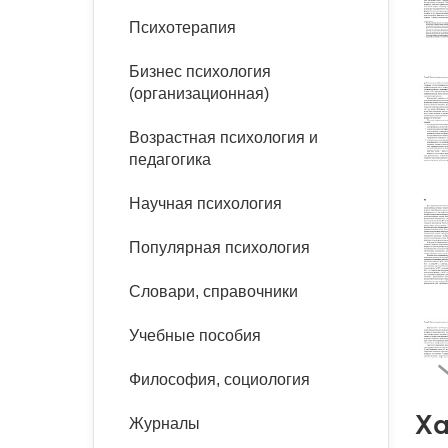
букинист
Психотерапия
Расстройства пищевого
Песочная терапия
Психология труда и
поведения
Психология развития
эргономика
Бизнес психология
Психодрама
(организационная)
Тревожные расстройства,
Социальная и
Психофизиология
панические атаки
организационная психология
Сказкотерапия
Возрастная психология и
Социальная психология
педагогика
Учебная литература
Другие направления
психотерапии
Научная психология
Классический и юнгианский
психоанализ
Классический, эриксоновский
Популярная психология
гипноз и НЛП
Словари, справочники
НЛП
Учебные пособия
Философия, социология
Ха
Журналы