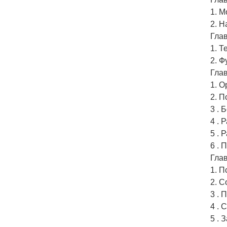
1. 
2. 
Глав
1. Т
2. 
Гла
1. О
2. П
3 . 
4 . 
5 . 
6 . 
Глав
1. П
2. С
3 . 
4 . 
5 . 