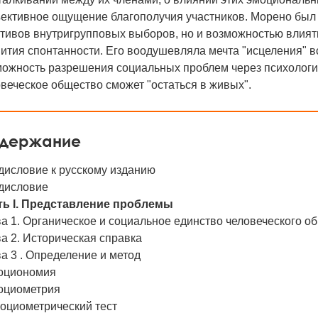
ъективное ощущение благополучия участников. Морено был 
отивов внутригрупповых выборов, но и возможностью влия
ития спонтанности. Его воодушевляла мечта "исцеления" в
можность разрешения социальных проблем через психологи
веческое общество сможет "остаться в живых".
держание
дисловие к русскому изданию
дисловие
ть I. Представление проблемы
а 1. Органическое и социальное единство человеческого 
а 2. Историческая справка
а 3 . Определение и метод
Социономия
Социометрия
Социометрический тест