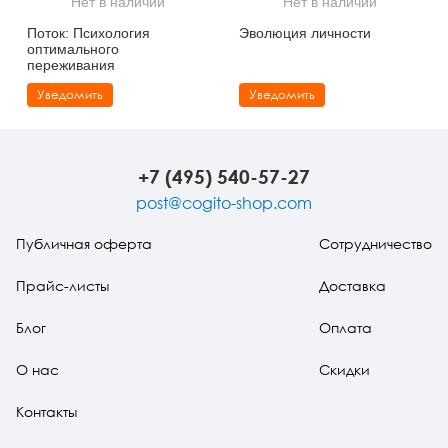
Нет в наличии
Нет в наличии
Тревожные расстройства, панические атаки
Психодрама
Психология труда и эргономика
Социальная и организационная психология
Поток: Психология
Эволюция личности
оптимального
Сказкотерапия
Психофизиология
Учебная литература
переживания
Уведомить
Уведомить
Другие направления психотерапии
Социальная психология
Классический и юнгианский психоанализ
Классический, эриксоновский гипноз и НЛП
+7 (495) 540-57-27
НЛП
post@cogito-shop.com
Публичная оферта
Сотрудничество
Прайс-листы
Доставка
Блог
Оплата
О нас
Скидки
Контакты