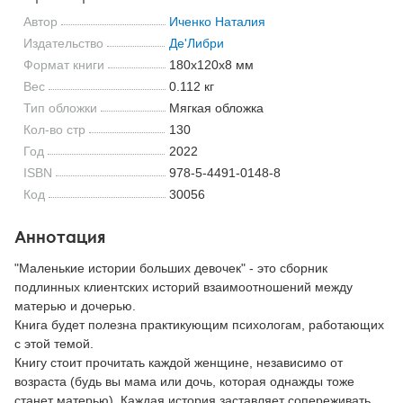
Автор
Иченко Наталия
Издательство
Де'Либри
Формат книги
180x120x8 мм
Вес
0.112 кг
Тип обложки
Мягкая обложка
Кол-во стр
130
Год
2022
ISBN
978-5-4491-0148-8
Код
30056
Аннотация
"Маленькие истории больших девочек" - это сборник
подлинных клиентских историй взаимоотношений между
матерью и дочерью.
Книга будет полезна практикующим психологам, работающих
с этой темой.
Книгу стоит прочитать каждой женщине, независимо от
возраста (будь вы мама или дочь, которая однажды тоже
станет матерью). Каждая история заставляет сопереживать,