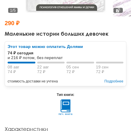
Тревожные расстройства, панические атаки
Психодрама
Психология труда и эргономика
Социальная и организационная психология
1
/
5
Сказкотерапия
Психофизиология
Учебная литература
290 ₽
Другие направления психотерапии
Социальная психология
Классический и юнгианский психоанализ
Маленькие истории больших девочек
Классический, эриксоновский гипноз и НЛП
Этот товар можно оплатить Долями
74 ₽ сегодня
НЛП
и 216 ₽ потом, без переплат
08 авг
22 авг
05 сен
19 сен
74 ₽
72 ₽
72 ₽
72 ₽
стоимость доставки не учтена
Подробнее
Тип книги:
печ. книга
Характеристики