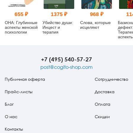
655 ₽
1375 ₽
968 ₽
11
ОНА: Глубинные
Убийство души:
Слова, которые
Базисн
аспекты женской
Инцест и
исцеляют
дефект
психологии
терапия
Терапе
аспект
регресс
изд.
+7 (495) 540-57-27
post@cogito-shop.com
Публичная оферта
Сотрудничество
Прайс-листы
Доставка
Блог
Оплата
О нас
Скидки
Контакты