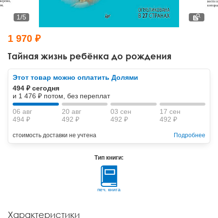
Тревожные расстройства, панические атаки
Психодрама
Психология труда и эргономика
Социальная и организационная психология
1
/
5
Сказкотерапия
Психофизиология
Учебная литература
1 970 ₽
Другие направления психотерапии
Социальная психология
Классический и юнгианский психоанализ
Тайная жизнь ребёнка до рождения
Классический, эриксоновский гипноз и НЛП
Этот товар можно оплатить Долями
494 ₽ сегодня
НЛП
и 1 476 ₽ потом, без переплат
06 авг
20 авг
03 сен
17 сен
494 ₽
492 ₽
492 ₽
492 ₽
стоимость доставки не учтена
Подробнее
Тип книги:
печ. книга
Характеристики