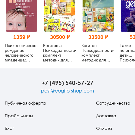
1359 ₽
30500 ₽
33500 ₽
53
Психологическое
Когитоша:
Когитон:
Такие
рождение
Психодиагностический
Психодиагностический
неform
человеческого
комплект
комплект
дети...
младенца:
методик для
методик для
Психол
Симбиоз и
детей от 3 до 6
детей 6-11 лет
новелл
индивидуация
лет
+7 (495) 540-57-27
post@cogito-shop.com
Публичная оферта
Сотрудничество
Прайс-листы
Доставка
Блог
Оплата