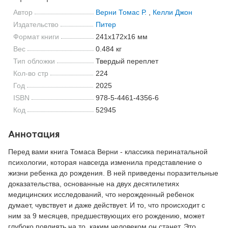
Автор
Верни Томас Р.
,
Келли Джон
Издательство
Питер
Формат книги
241x172x16 мм
Вес
0.484 кг
Тип обложки
Твердый переплет
Кол-во стр
224
Год
2025
ISBN
978-5-4461-4356-6
Код
52945
Аннотация
Перед вами книга Томаса Верни - классика перинатальной
психологии, которая навсегда изменила представление о
жизни ребенка до рождения. В ней приведены поразительные
доказательства, основанные на двух десятилетиях
медицинских исследований, что нерожденный ребенок
думает, чувствует и даже действует. И то, что происходит с
ним за 9 месяцев, предшествующих его рождению, может
глубоко повлиять на то, каким человеком он станет. Это