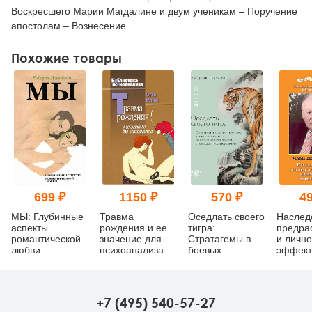
Воскресшего Марии Магдалине и двум ученикам – Поручение
апостолам – Вознесение
Похожие товары
699 ₽
1150 ₽
570 ₽
49
МЫ: Глубинные
Травма
Оседлать своего
Наслед
аспекты
рождения и ее
тигра:
предра
романтической
значение для
Cтратагемы в
и личн
любви
психоанализа
боевых
эффект
искусствах, или
как справляться
со сложными
проблемами с
+7 (495) 540-57-27
помощью