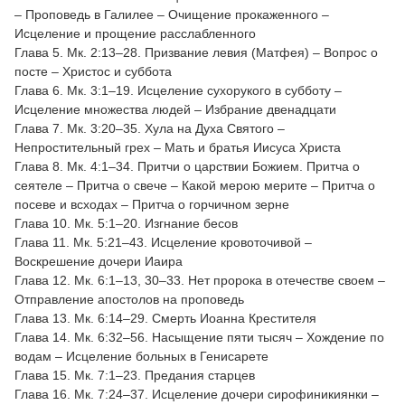
– Проповедь в Галилее – Очищение прокаженного –
Исцеление и прощение расслабленного
Глава 5. Мк. 2:13–28. Призвание левия (Матфея) – Вопрос о
посте – Христос и суббота
Глава 6. Мк. 3:1–19. Исцеление сухорукого в субботу –
Исцеление множества людей – Избрание двенадцати
Глава 7. Мк. 3:20–35. Хула на Духа Святого –
Непростительный грех – Мать и братья Иисуса Христа
Глава 8. Мк. 4:1–34. Притчи о царствии Божием. Притча о
сеятеле – Притча о свече – Какой мерою мерите – Притча о
посеве и всходах – Притча о горчичном зерне
Глава 10. Мк. 5:1–20. Изгнание бесов
Глава 11. Мк. 5:21–43. Исцеление кровоточивой –
Воскрешение дочери Иаира
Глава 12. Мк. 6:1–13, 30–33. Нет пророка в отечестве своем –
Отправление апостолов на проповедь
Глава 13. Мк. 6:14–29. Смерть Иоанна Крестителя
Глава 14. Мк. 6:32–56. Насыщение пяти тысяч – Хождение по
водам – Исцеление больных в Генисарете
Глава 15. Мк. 7:1–23. Предания старцев
Глава 16. Мк. 7:24–37. Исцеление дочери сирофиникиянки –