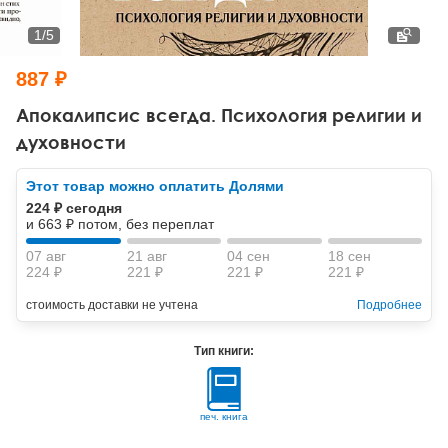
Тревожные расстройства, панические атаки
Психодрама
Психология труда и эргономика
Социальная и организационная психология
1
/
5
Сказкотерапия
Психофизиология
Учебная литература
887 ₽
Другие направления психотерапии
Социальная психология
Классический и юнгианский психоанализ
Апокалипсис всегда. Психология религии и
духовности
Классический, эриксоновский гипноз и НЛП
Этот товар можно оплатить Долями
НЛП
224 ₽ сегодня
и 663 ₽ потом, без переплат
07 авг
21 авг
04 сен
18 сен
224 ₽
221 ₽
221 ₽
221 ₽
стоимость доставки не учтена
Подробнее
Тип книги:
печ. книга