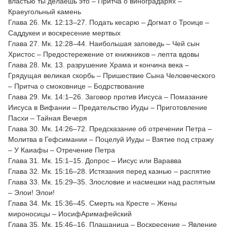
властью ты делаешь это – Притча о виноградарях –
Краеугольный камень
Глава 26. Мк. 12:13–27. Подать кесарю – Догмат о Троице –
Саддукеи и воскресение мертвых
Глава 27. Мк. 12:28–44. Наибольшая заповедь – Чей сын
Христос – Предостережение от книжников – лепта вдовы
Глава 28. Мк. 13. разрушение Храма и кончина века –
Грядущая великая скорбь – Пришествие Сына Человеческого
– Притча о смоковнице – Бодрствование
Глава 29. Мк. 14:1–26. Заговор против Иисуса – Помазание
Иисуса в Вифании – Предательство Иуды – Приготовление
Пасхи – Тайная Вечеря
Глава 30. Мк. 14:26–72. Предсказание об отречении Петра –
Молитва в Гефсимании – Поцелуй Иуды – Взятие под стражу
– У Каиафы – Отречение Петра
Глава 31. Мк. 15:1–15. Допрос – Иисус или Варавва
Глава 32. Мк. 15:16–28. Истязания перед казнью – распятие
Глава 33. Мк. 15:29–35. Злословие и насмешки над распятым
– Элои! Элои!
Глава 34. Мк. 15:36–45. Смерть на Кресте – Жены
мироносицы – ИосифАримафейский
Глава 35. Мк. 15:46–16. Плащаница – Воскресение – Явление