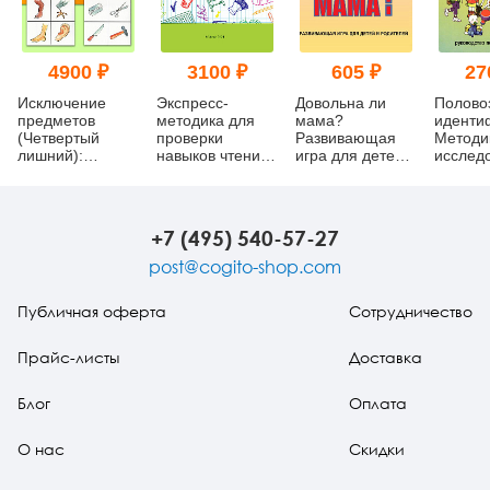
4900 ₽
3100 ₽
605 ₽
27
Исключение
Экспресс-
Довольна ли
Полово
предметов
методика для
мама?
иденти
(Четвертый
проверки
Развивающая
Методи
лишний):
навыков чтения,
игра для детей и
исслед
Модифицированная
счета, письма
родителей
детског
психодиагностическая
(комплект)
самосо
методика
(ПВИ-Д
(комплект)
(компле
+7 (495) 540-57-27
post@cogito-shop.com
Публичная оферта
Сотрудничество
Прайс-листы
Доставка
Блог
Оплата
О нас
Скидки