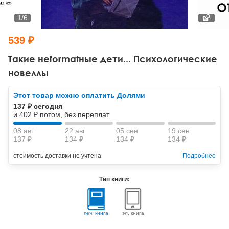
Тревожные расстройства, панические атаки
Психодрама
Психология труда и эргономика
Социальная и организационная психология
1
/
6
Сказкотерапия
Психофизиология
Учебная литература
539 ₽
Другие направления психотерапии
Социальная психология
Классический и юнгианский психоанализ
Такие неformatные дети... Психологические
новеллы
Классический, эриксоновский гипноз и НЛП
Этот товар можно оплатить Долями
НЛП
137 ₽ сегодня
и 402 ₽ потом, без переплат
08 авг
22 авг
05 сен
19 сен
137 ₽
134 ₽
134 ₽
134 ₽
стоимость доставки не учтена
Подробнее
Тип книги:
печ. книга
эл. книга