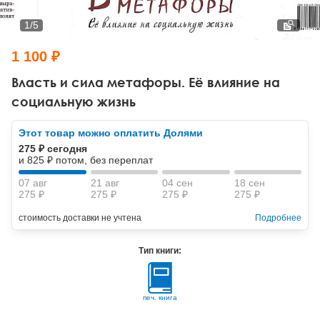
Тревожные расстройства, панические атаки
Психодрама
Психология труда и эргономика
Социальная и организационная психология
1
/
5
Сказкотерапия
Психофизиология
Учебная литература
1 100 ₽
Другие направления психотерапии
Социальная психология
Классический и юнгианский психоанализ
Власть и сила метафоры. Её влияние на
социальную жизнь
Классический, эриксоновский гипноз и НЛП
Этот товар можно оплатить Долями
НЛП
275 ₽ сегодня
и 825 ₽ потом, без переплат
07 авг
21 авг
04 сен
18 сен
275 ₽
275 ₽
275 ₽
275 ₽
стоимость доставки не учтена
Подробнее
Тип книги:
печ. книга