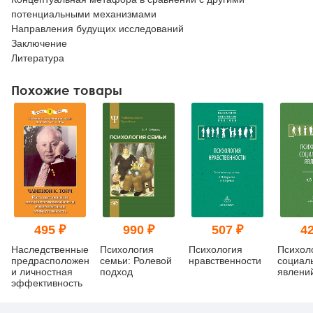
потенциальными механизмами
Направления будущих исследований
Заключение
Литература
Похожие товары
495 ₽
990 ₽
507 ₽
42
Наследственные
Психология
Психология
Психол
предрасположенности
семьи: Ролевой
нравственности
социал
и личностная
подход
явлени
эффективность