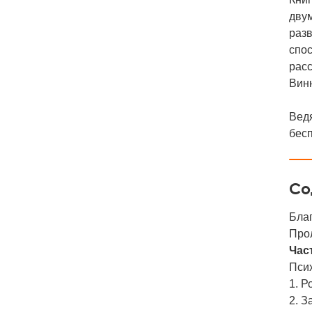
двум
разв
спо
расс
Винн
Ведя
бесп
Со
Бла
Про
Част
Пси
1. Р
2. З