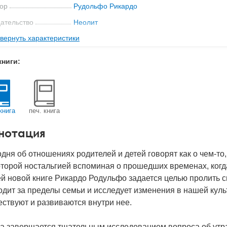
ор
Рудольфо Рикардо
ательство
Неолит
вернуть характеристики
мат книги
147x212x22 мм
с
0.5 кг
книги:
 обложки
Твердый переплет
-во стр
336
2019
книга
печ. книга
BN
978-5-6042415-5-4
нотация
д
24216
дня об отношениях родителей и детей говорят как о чем-то,
торой ностальгией вспоминая о прошедших временах, когда,
й новой книге Рикардо Родульфо задается целью пролить с
дит за пределы семьи и исследует изменения в нашей кул
ствуют и развиваются внутри нее.
га завершается тщательным исследованием вопроса об утр