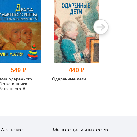
549 ₽
440 ₽
473
ама одаренного
Одаренные дети
Нейропсихол
бенка и поиск
диагностика 
бственного Я
и ответах
Доставка
Мы в социальных сетях