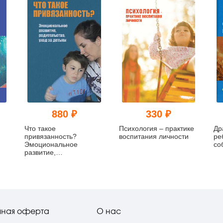
880 ₽
330 ₽
Что такое
Психология – практике
Др
привязанность?
воспитания личности
ре
Эмоциональное
со
развитие,
родительство, уход за
детьми (мягкий
переплет)
чная оферта
О нас