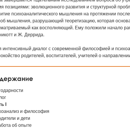
я позициями: эволюционного развития и структурной проб
итие психоаналитического мышления на протяжении послед
соб мышления, разрушающий теоретизацию, которая основа
матриваемый как восполняющий. Ему положили начало рабо
икотт и Ж. Деррида.
 интенсивный диалог с современной философией и психоан
окойство родителей, воспитателей, учителей о направлени
держание
годарности
лог
ь I
хоанализ и философия
одители и дети
абота об опыте