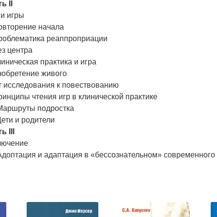
ь II
ни игры
овторение начала
Проблематика реаппроприации
ез центра
линическая практика и игра
зобретение живого
т исследования к повествованию
ринципы чтения игр в клинической практике
 Маршруты подростка
Дети и родители
ь III
лючение
Адоптация и адаптация в «бессознательном» современного