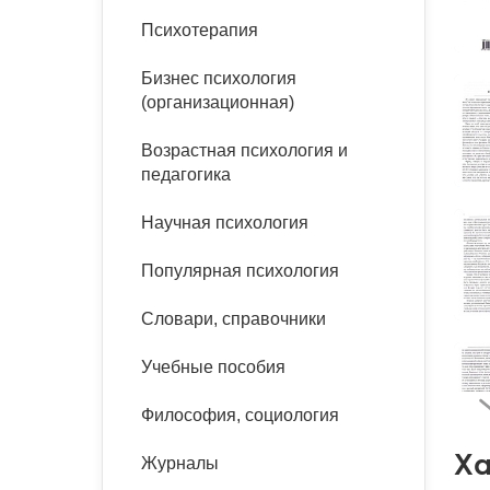
букинист
Психотерапия
Расстройства пищевого
Песочная терапия
Психология труда и
поведения
Психология развития
эргономика
Бизнес психология
Психодрама
(организационная)
Тревожные расстройства,
Социальная и
Психофизиология
панические атаки
организационная психология
Сказкотерапия
Возрастная психология и
Социальная психология
педагогика
Учебная литература
Другие направления
психотерапии
Научная психология
Классический и юнгианский
психоанализ
Классический, эриксоновский
Популярная психология
гипноз и НЛП
Словари, справочники
НЛП
Учебные пособия
Философия, социология
Ха
Журналы