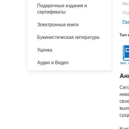
Авт
Подарочные издания и
сертификаты
Изд
Раз
Фор
Электронные книги
Ве
Тип 
Букинистическая литература
Тип
Кол
Уценка
Год
Аудио и Видео
печ. 
IS
Ан
Ко
Сего
неко
свое
выхо
суще
Кни