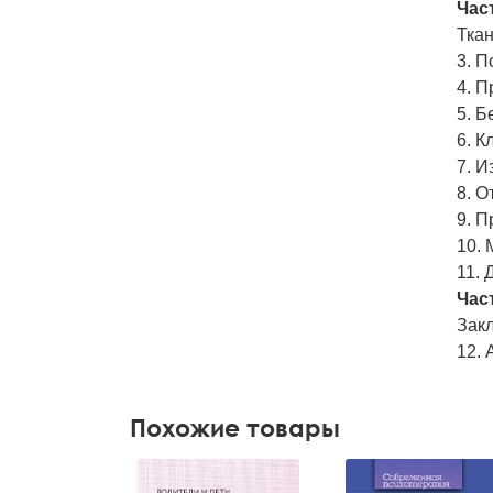
Част
Тка
3. П
4. 
5. Б
6. К
7. И
8. О
9. П
10.
11. 
Част
Зак
12. 
Похожие товары