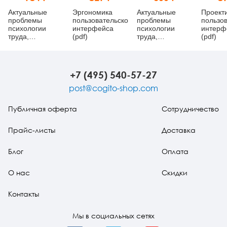
Актуальные
Эргономика
Актуальные
Проект
проблемы
пользовательского
проблемы
пользов
психологии
интерфейса
психологии
интерф
труда,
(pdf)
труда,
(pdf)
инженерной
инженерной
психологии и
психологии и
эргономики.
эргономики.
Выпуск 6
Выпуск 8
+7 (495) 540-57-27
post@cogito-shop.com
Публичная оферта
Сотрудничество
Прайс-листы
Доставка
Блог
Оплата
О нас
Скидки
Контакты
Мы в социальных сетях