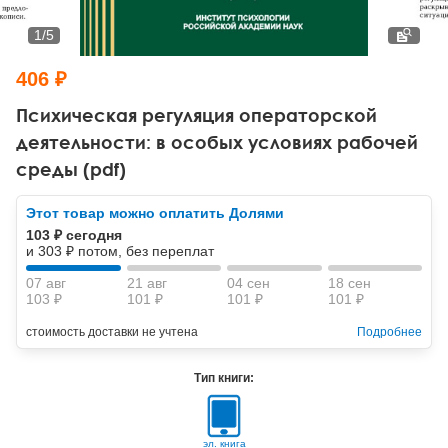
Тревожные расстройства, панические атаки
Психодрама
Психология труда и эргономика
Социальная и организационная психология
1
/
5
Сказкотерапия
Психофизиология
Учебная литература
406 ₽
Другие направления психотерапии
Социальная психология
Классический и юнгианский психоанализ
Психическая регуляция операторской
деятельности: в особых условиях рабочей
Классический, эриксоновский гипноз и НЛП
среды (pdf)
НЛП
Этот товар можно оплатить Долями
103 ₽ сегодня
и 303 ₽ потом, без переплат
07 авг
21 авг
04 сен
18 сен
103 ₽
101 ₽
101 ₽
101 ₽
стоимость доставки не учтена
Подробнее
Тип книги:
эл. книга