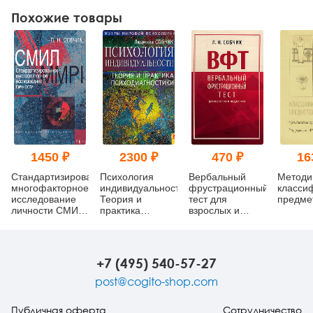
Похожие товары
1450 ₽
2300 ₽
470 ₽
16
Стандартизированное
Психология
Вербальный
Методи
многофакторное
индивидуальности.
фрустрационный
класси
исследование
Теория и
тест для
предме
личности СМИЛ
практика
взрослых и
(MMPI)
психодиагностики
подростков:
методическое
пособие
+7 (495) 540-57-27
post@cogito-shop.com
Публичная оферта
Сотрудничество