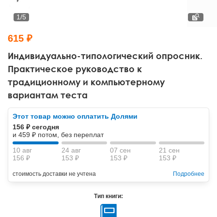
Тревожные расстройства, панические атаки
Психодрама
Психология труда и эргономика
Социальная и организационная психология
1
/
5
Сказкотерапия
Психофизиология
Учебная литература
615 ₽
Другие направления психотерапии
Социальная психология
Классический и юнгианский психоанализ
Индивидуально-типологический опросник.
Практическое руководство к
Классический, эриксоновский гипноз и НЛП
традиционному и компьютерному
вариантам теста
НЛП
Этот товар можно оплатить Долями
156 ₽ сегодня
и 459 ₽ потом, без переплат
10 авг
24 авг
07 сен
21 сен
156 ₽
153 ₽
153 ₽
153 ₽
стоимость доставки не учтена
Подробнее
Тип книги: