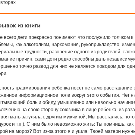
авторах
ывок из книги
 всего дети прекрасно понимают, что послужило толчком к
лемы, как алкоголизм, наркомания, рукоприкладство, изме
риальные трудности, разорение одного из родителей, сложн
имание причин, сами дети редко способны дать независим
ршенно точно развод для них не является поводом для од
ери.
ность травмирования ребенка несет не само расставание р
женное информационное поле вокруг этого события. Нет нич
ытывающий боль и обиду, умышленно или невольно начинае
лечению на свою сторону союзника в лице ребенка, из раза
твоя мать загуляла с другим мужчиной; Мы расстались, пото
урок и т.п.). С ним было невозможно жить; Ты помнишь, как
рой на мороз? Вот из-за этого я и ушла; Твоей матери нужн