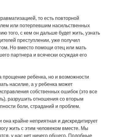
равматизацией, то есть повторной
телем или потерпевшим насильственных
ю того, с кем он дальше будет жить, узнать
дителей преступлении, уже получил
гом. Но вместо помощи отец или мать
его партнера и всячески осуждая его
а прощение ребенка, но и возможности
ать насилие, а у ребенка может
справления собственных ошибок (это все
сть), разрушить отношения со вторым
пности боли, страданий и проблем.
и она крайне неприятная и дискредитирует
огу жить с этим человеком вместе. Мы
тся, у нас нет ничего общего. Подобные