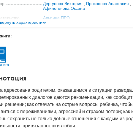
ор
Дергунова Виктория
,
Прокопова Анастасия
,
Афиногенова Оксана
ательство
Альпина ПРО
вернуть характеристики
мат книги
216x149x11 мм
книги:
с
0.26 кг
 обложки
Твердый переплет
-во стр
102
книга
2022
BN
978-5-206-00070-2
нотация
д
29339
а адресована родителям, оказавшимся в ситуации развода.
елированных диалогов даются рекомендации, как сообщить
и решении; как отвечать на острые вопросы ребенка, чтоб
виться с переживаниями, агрессией и страхом потери; как
чь сохранить не только добрые отношения с каждым из род
ильности, привязанности и любви.