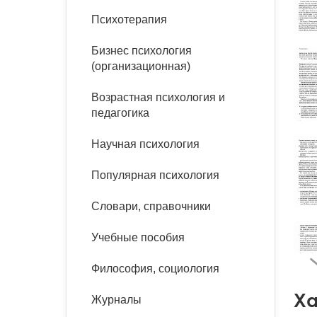
букинист
Психотерапия
Расстройства пищевого
Песочная терапия
Психология труда и
поведения
Психология развития
эргономика
Бизнес психология
Психодрама
(организационная)
Тревожные расстройства,
Социальная и
Психофизиология
панические атаки
организационная психология
Сказкотерапия
Возрастная психология и
Социальная психология
педагогика
Учебная литература
Другие направления
психотерапии
Научная психология
Классический и юнгианский
психоанализ
Классический, эриксоновский
Популярная психология
гипноз и НЛП
Словари, справочники
НЛП
Учебные пособия
Философия, социология
Ха
Журналы