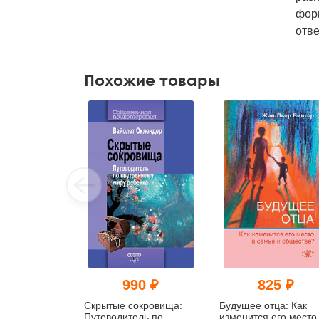
фор
отве
Похожие товары
990 ₽
825 ₽
Скрытые сокровища:
Будущее отца: Как
Путеводитель по
изменится его место