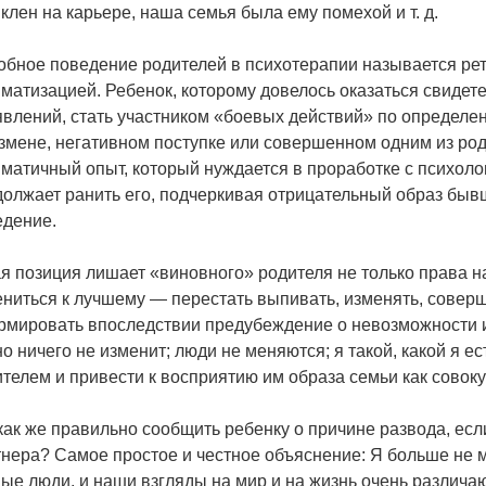
клен на карьере, наша семья была ему помехой и т. д.
бное поведение родителей в психотерапии называется рет
матизацией. Ребенок, которому довелось оказаться свиде
влений, стать участником «боевых действий» по определени
змене, негативном поступке или совершенном одним из ро
матичный опыт, который нуждается в проработке с психоло
олжает ранить его, подчеркивая отрицательный образ бывш
едение.
я позиция лишает «виновного» родителя не только права н
ниться к лучшему — перестать выпивать, изменять, соверш
рмировать впоследствии предубеждение о невозможности и
о ничего не изменит; люди не меняются; я такой, какой я е
телем и привести к восприятию им образа семьи как совоку
как же правильно сообщить ребенку о причине развода, есл
нера? Самое простое и честное объяснение: Я больше не м
ые люди, и наши взгляды на мир и на жизнь очень различаю