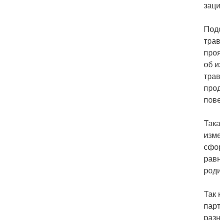
заци
Подо
трав
проя
об и
трав
прод
пов
Така
изме
сфо
равн
роди
Так 
парт
разн