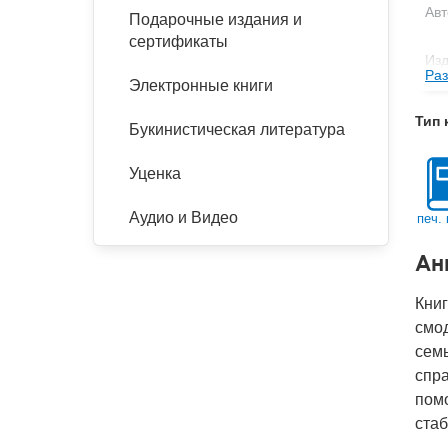
Авт
Подарочные издания и
сертификаты
Изд
Раз
Электронные книги
Фор
Тип 
Ве
Букинистическая литература
Тип
Уценка
Кол
Аудио и Видео
печ. 
Год
IS
Ан
Ко
Книг
смод
семь
спра
помо
стаб