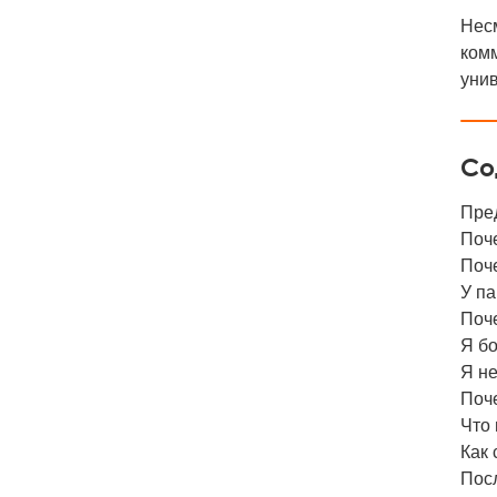
Несм
комм
уни
Со
Пре
Поч
Поч
У па
Поче
Я б
Я не
Поч
Что 
Как 
Пос