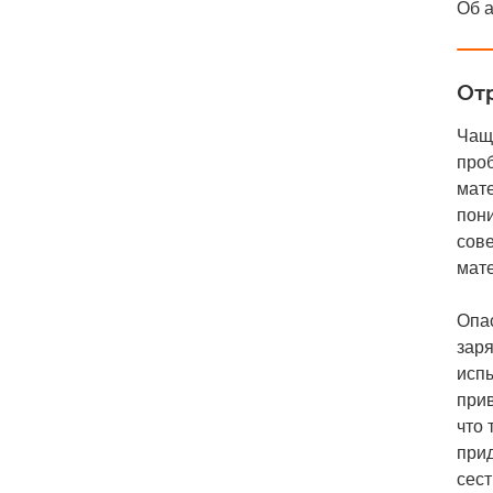
Об 
Отр
Чаще
проб
мате
пон
сове
мат
Опас
заря
исп
прив
что 
прид
сест