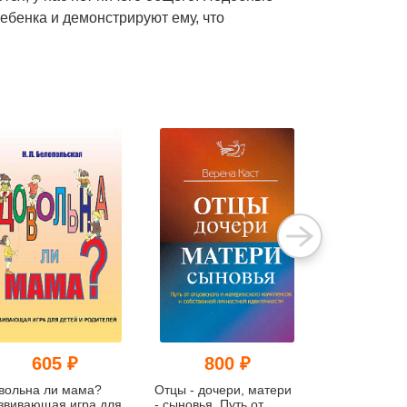
бенка и демонстрируют ему, что
605 ₽
800 ₽
539
вольна ли мама?
Отцы - дочери, матери
Рождение ба
звивающая игра для
- сыновья. Путь от
Когда дочка 