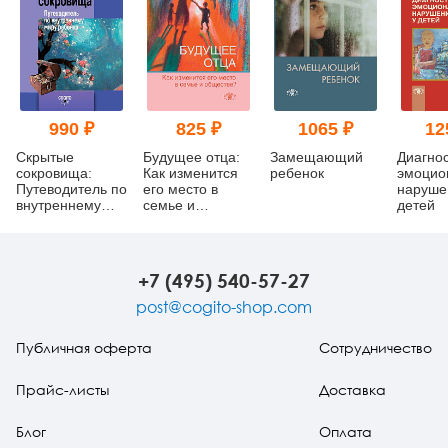
990 ₽
825 ₽
1065 ₽
12
Скрытые
Будущее отца:
Замещающий
Диагно
сокровища:
Как изменится
ребенок
эмоцио
Путеводитель по
его место в
наруше
внутреннему
семье и
детей
миру ребенка
обществе?
+7 (495) 540-57-27
post@cogito-shop.com
Публичная оферта
Сотрудничество
Прайс-листы
Доставка
Блог
Оплата