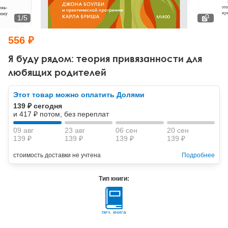
Тревожные расстройства, панические атаки
Психодрама
Психология труда и эргономика
Социальная и организационная психология
1
/
5
Сказкотерапия
Психофизиология
Учебная литература
556 ₽
Другие направления психотерапии
Социальная психология
Классический и юнгианский психоанализ
Я буду рядом: теория привязанности для
любящих родителей
Классический, эриксоновский гипноз и НЛП
Этот товар можно оплатить Долями
НЛП
139 ₽ сегодня
и 417 ₽ потом, без переплат
09 авг
23 авг
06 сен
20 сен
139 ₽
139 ₽
139 ₽
139 ₽
стоимость доставки не учтена
Подробнее
Тип книги:
печ. книга