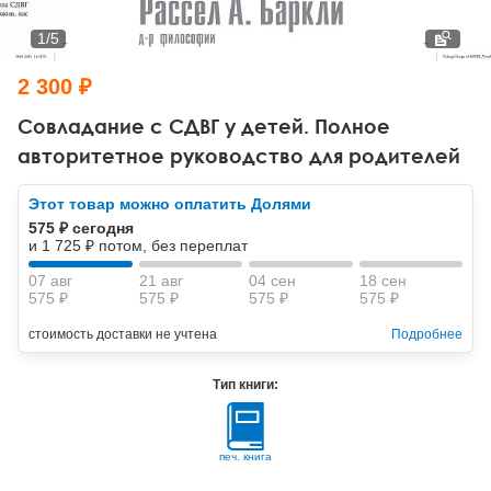
Тревожные расстройства, панические атаки
Психодрама
Психология труда и эргономика
Социальная и организационная психология
1
/
5
Сказкотерапия
Психофизиология
Учебная литература
2 300 ₽
Другие направления психотерапии
Социальная психология
Классический и юнгианский психоанализ
Совладание с СДВГ у детей. Полное
авторитетное руководство для родителей
Классический, эриксоновский гипноз и НЛП
Этот товар можно оплатить Долями
НЛП
575 ₽ сегодня
и 1 725 ₽ потом, без переплат
07 авг
21 авг
04 сен
18 сен
575 ₽
575 ₽
575 ₽
575 ₽
стоимость доставки не учтена
Подробнее
Тип книги:
печ. книга