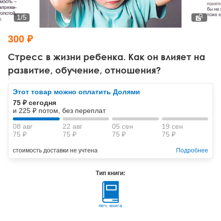
Тревожные расстройства, панические атаки
Психодрама
Психология труда и эргономика
Социальная и организационная психология
1
/
5
Сказкотерапия
Психофизиология
Учебная литература
300 ₽
Другие направления психотерапии
Социальная психология
Классический и юнгианский психоанализ
Стресс в жизни ребенка. Как он влияет на
развитие, обучение, отношения?
Классический, эриксоновский гипноз и НЛП
Этот товар можно оплатить Долями
НЛП
75 ₽ сегодня
и 225 ₽ потом, без переплат
08 авг
22 авг
05 сен
19 сен
75 ₽
75 ₽
75 ₽
75 ₽
стоимость доставки не учтена
Подробнее
Тип книги:
печ. книга