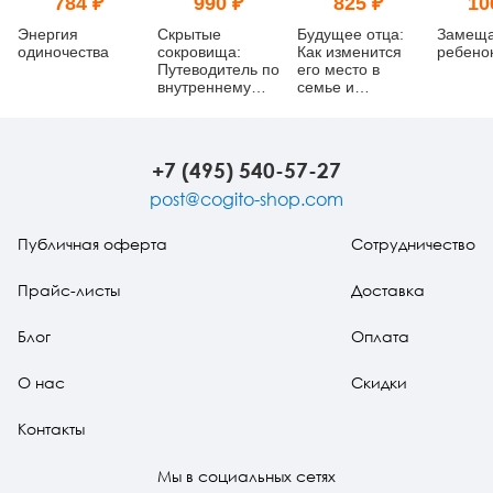
784 ₽
990 ₽
825 ₽
10
Энергия
Скрытые
Будущее отца:
Замещ
одиночества
сокровища:
Как изменится
ребено
Путеводитель по
его место в
внутреннему
семье и
миру ребенка
обществе?
+7 (495) 540-57-27
post@cogito-shop.com
Публичная оферта
Сотрудничество
Прайс-листы
Доставка
Блог
Оплата
О нас
Скидки
Контакты
Мы в социальных сетях