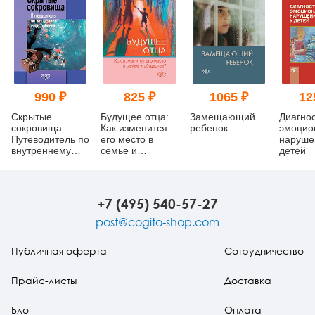
990 ₽
825 ₽
1065 ₽
12
Скрытые
Будущее отца:
Замещающий
Диагно
сокровища:
Как изменится
ребенок
эмоцио
Путеводитель по
его место в
наруше
внутреннему
семье и
детей
миру ребенка
обществе?
+7 (495) 540-57-27
post@cogito-shop.com
Публичная оферта
Сотрудничество
Прайс-листы
Доставка
Блог
Оплата