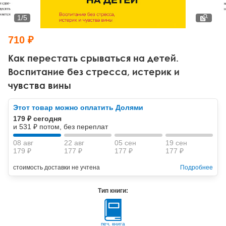
Тревожные расстройства, панические атаки
Психодрама
Психология труда и эргономика
Социальная и организационная психология
1
/
5
Сказкотерапия
Психофизиология
Учебная литература
710 ₽
Другие направления психотерапии
Социальная психология
Классический и юнгианский психоанализ
Как перестать срываться на детей.
Воспитание без стресса, истерик и
Классический, эриксоновский гипноз и НЛП
чувства вины
НЛП
Этот товар можно оплатить Долями
179 ₽ сегодня
и 531 ₽ потом, без переплат
08 авг
22 авг
05 сен
19 сен
179 ₽
177 ₽
177 ₽
177 ₽
стоимость доставки не учтена
Подробнее
Тип книги:
печ. книга