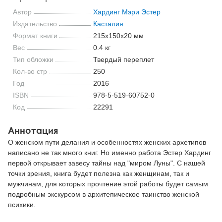
Автор
Хардинг Мэри Эстер
Издательство
Касталия
Формат книги
215x150x20 мм
Вес
0.4 кг
Тип обложки
Твердый переплет
Кол-во стр
250
Год
2016
ISBN
978-5-519-60752-0
Код
22291
Аннотация
О женском пути делания и особенностях женских архетипов
написано не так много книг. Но именно работа Эстер Хардинг
первой открывает завесу тайны над "миром Луны". С нашей
точки зрения, книга будет полезна как женщинам, так и
мужчинам, для которых прочтение этой работы будет самым
подробным экскурсом в архитепическое таинство женской
психики.