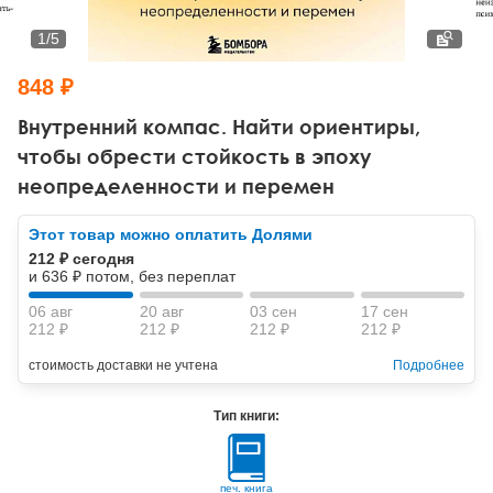
Тревожные расстройства, панические атаки
Психодрама
Психология труда и эргономика
Социальная и организационная психология
1
/
5
Сказкотерапия
Психофизиология
Учебная литература
848 ₽
Другие направления психотерапии
Социальная психология
Классический и юнгианский психоанализ
Внутренний компас. Найти ориентиры,
чтобы обрести стойкость в эпоху
Классический, эриксоновский гипноз и НЛП
неопределенности и перемен
НЛП
Этот товар можно оплатить Долями
212 ₽ сегодня
и 636 ₽ потом, без переплат
06 авг
20 авг
03 сен
17 сен
212 ₽
212 ₽
212 ₽
212 ₽
стоимость доставки не учтена
Подробнее
Тип книги:
печ. книга