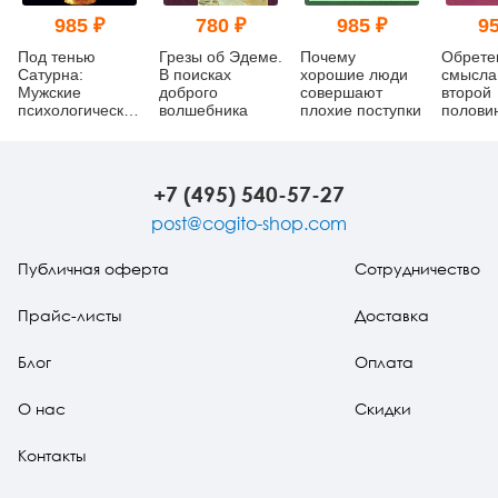
985 ₽
780 ₽
985 ₽
95
Под тенью
Грезы об Эдеме.
Почему
Обрете
Сатурна:
В поисках
хорошие люди
смысла
Мужские
доброго
совершают
второй
психологические
волшебника
плохие поступки
полови
травмы и их
Как нак
исцеление
стать п
настоя
взросл
+7 (495) 540-57-27
post@cogito-shop.com
Публичная оферта
Сотрудничество
Прайс-листы
Доставка
Блог
Оплата
О нас
Скидки
Контакты