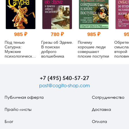
985 ₽
780 ₽
985 ₽
95
Под тенью
Грезы об Эдеме.
Почему
Обрете
Сатурна:
В поисках
хорошие люди
смысла
Мужские
доброго
совершают
второй
психологические
волшебника
плохие поступки
полови
травмы и их
Как нак
исцеление
стать п
настоя
взросл
+7 (495) 540-57-27
post@cogito-shop.com
Публичная оферта
Сотрудничество
Прайс-листы
Доставка
Блог
Оплата