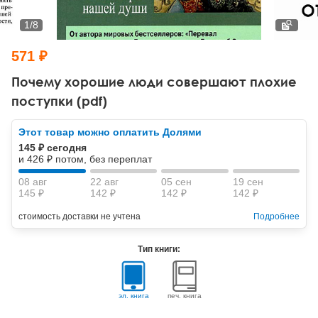
Тревожные расстройства, панические атаки
Психодрама
Психология труда и эргономика
Социальная и организационная психология
1
/
8
Сказкотерапия
Психофизиология
Учебная литература
571 ₽
Другие направления психотерапии
Социальная психология
Классический и юнгианский психоанализ
Почему хорошие люди совершают плохие
поступки (pdf)
Классический, эриксоновский гипноз и НЛП
Этот товар можно оплатить Долями
НЛП
145 ₽ сегодня
и 426 ₽ потом, без переплат
08 авг
22 авг
05 сен
19 сен
145 ₽
142 ₽
142 ₽
142 ₽
стоимость доставки не учтена
Подробнее
Тип книги:
эл. книга
печ. книга