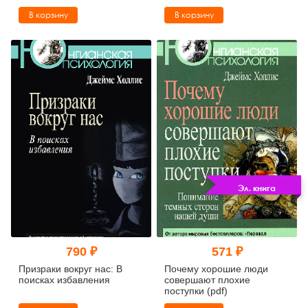
настоящему взрослым
В корзину
В корзину
Эл. книга
790 ₽
571 ₽
Призраки вокруг нас: В
Почему хорошие люди
поисках избавления
совершают плохие
поступки (pdf)