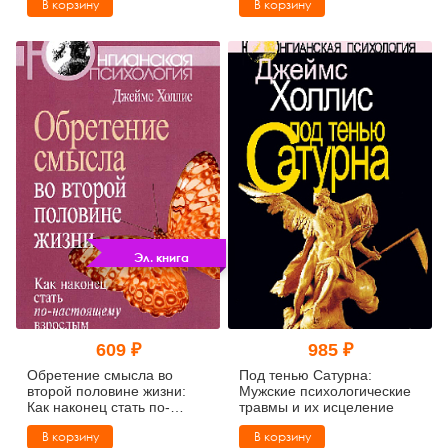
В корзину
В корзину
Эл. книга
609 ₽
985 ₽
Обретение смысла во
Под тенью Сатурна:
второй половине жизни:
Мужские психологические
Как наконец стать по-
травмы и их исцеление
настоящему взрослым
В корзину
В корзину
(pdf)