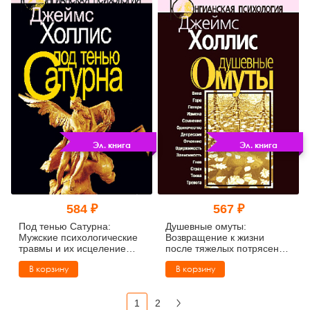
Эл. книга
Эл. книга
584 ₽
567 ₽
Под тенью Сатурна:
Душевные омуты:
Мужские психологические
Возвращение к жизни
травмы и их исцеление
после тяжелых потрясений
(pdf)
(pdf)
В корзину
В корзину
1
2