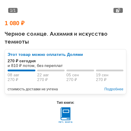
Тревожные расстройства, панические атаки
Психодрама
Психология труда и эргономика
Социальная и организационная психология
1
/
1
Сказкотерапия
Психофизиология
Учебная литература
1 080 ₽
Другие направления психотерапии
Социальная психология
Классический и юнгианский психоанализ
Черное солнце. Алхимия и искусство
темноты
Классический, эриксоновский гипноз и НЛП
Этот товар можно оплатить Долями
НЛП
270 ₽ сегодня
и 810 ₽ потом, без переплат
08 авг
22 авг
05 сен
19 сен
270 ₽
270 ₽
270 ₽
270 ₽
стоимость доставки не учтена
Подробнее
Тип книги:
печ. книга