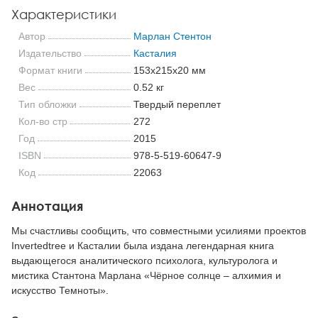
Характеристики
Автор
Марлан Стентон
Издательство
Касталия
Формат книги
153x215x20 мм
Вес
0.52 кг
Тип обложки
Твердый переплет
Кол-во стр
272
Год
2015
ISBN
978-5-519-60647-9
Код
22063
Аннотация
Мы счастливы сообщить, что совместными усилиями проектов
Invertedtree и Касталии была издана легендарная книга
выдающегося аналитического психолога, культуролога и
мистика Стантона Марлана «Чёрное солнце – алхимия и
искусство Темноты».