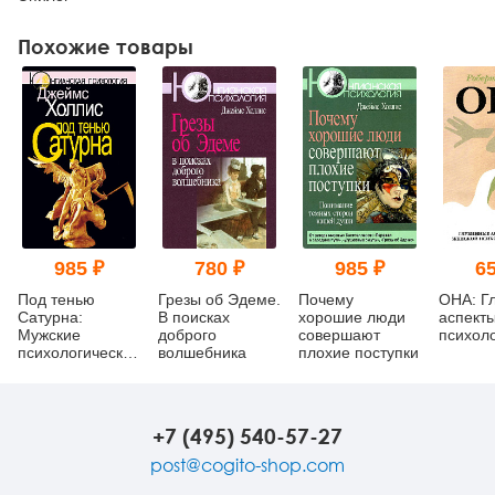
Похожие товары
985 ₽
780 ₽
985 ₽
65
Под тенью
Грезы об Эдеме.
Почему
ОНА: Г
Сатурна:
В поисках
хорошие люди
аспект
Мужские
доброго
совершают
психол
психологические
волшебника
плохие поступки
травмы и их
исцеление
+7 (495) 540-57-27
post@cogito-shop.com