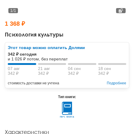
Тревожные расстройства, панические атаки
Психодрама
Психология труда и эргономика
Социальная и организационная психология
1
/
1
Сказкотерапия
Психофизиология
Учебная литература
1 368 ₽
Другие направления психотерапии
Социальная психология
Классический и юнгианский психоанализ
Психология культуры
Классический, эриксоновский гипноз и НЛП
Этот товар можно оплатить Долями
342 ₽ сегодня
НЛП
и 1 026 ₽ потом, без переплат
07 авг
21 авг
04 сен
18 сен
342 ₽
342 ₽
342 ₽
342 ₽
стоимость доставки не учтена
Подробнее
Тип книги:
печ. книга
Характеристики