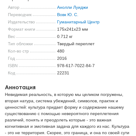
Автор
Анолли Луиджи
Переводчик
Вовк Ю. С.
Издательство
Гуманитарный Центр
Формат книги
175x241x23 мм
Вес
0.712 кг
Тип обложки
Твердый переплет
Кол-во стр
480
Год
2016
ISBN
978-617-7022-84-7
Код
22231
Аннотация
Невидимая реальность, в которую мы целиком погружены,
вторая натура, система убеждений, символов, практик и
ценностей: культура придает форму и содержание нашему
существованию с помощью невероятного переплетения
различий, понять и преодолеть которые - это важная
когнитивная и эмотивная задача для каждого из нас. Культура
- это не территория. Скорее, это граница, и она по своей сути