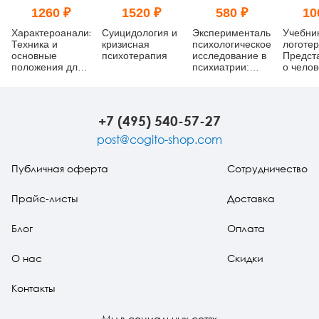
1260 ₽
1520 ₽
580 ₽
10
Характероанализ:
Суицидология и
Экспериментально-
Учебни
Техника и
кризисная
психологическое
логотер
основные
психотерапия
исследование в
Предст
положения для
психиатрии:
о челов
обучающихся и
Учебное
методы
практикующих
пособие
аналитиков
+7 (495) 540-57-27
post@cogito-shop.com
Публичная оферта
Сотрудничество
Прайс-листы
Доставка
Блог
Оплата
О нас
Скидки
Контакты
Мы в социальных сетях