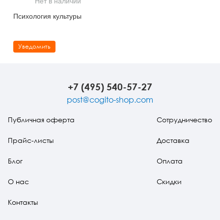
Нет в наличии
Тревожные расстройства, панические атаки
Психодрама
Психология труда и эргономика
Социальная и организационная психология
Психология культуры
Сказкотерапия
Психофизиология
Учебная литература
Уведомить
Другие направления психотерапии
Социальная психология
Классический и юнгианский психоанализ
Классический, эриксоновский гипноз и НЛП
+7 (495) 540-57-27
НЛП
post@cogito-shop.com
Публичная оферта
Сотрудничество
Прайс-листы
Доставка
Блог
Оплата
О нас
Скидки
Контакты