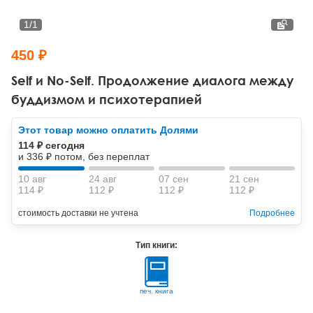
Тревожные расстройства, панические атаки
Психодрама
Психология труда и эргономика
Социальная и организационная психология
1
/
1
Сказкотерапия
Психофизиология
Учебная литература
450 ₽
Другие направления психотерапии
Социальная психология
Классический и юнгианский психоанализ
Self и No-Self. Продолжение диалога между
буддизмом и психотерапией
Классический, эриксоновский гипноз и НЛП
Этот товар можно оплатить Долями
НЛП
114 ₽ сегодня
и 336 ₽ потом, без переплат
10 авг
24 авг
07 сен
21 сен
114 ₽
112 ₽
112 ₽
112 ₽
стоимость доставки не учтена
Подробнее
Тип книги:
печ. книга