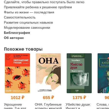
Сделайте, чтобы правильно поступать было легко
Привлекайте ребенка к решению проблем
Факты из жизни — последствия
Самостоятельность
Развитие социальных навыков
Моделирование самооценки
Библиография
Об авторах
Похожие товары
1012 ₽
655 ₽
1375 ₽
96
Укрощение
ОНА: Глубинные
Убийство души:
Слова,
гнева. 2-е изд.
аспекты женской
Инцест и
исцеля