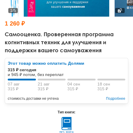
Тревожные расстройства, панические атаки
Психодрама
Психология труда и эргономика
Социальная и организационная психология
1
/
5
Сказкотерапия
Психофизиология
Учебная литература
1 260 ₽
Другие направления психотерапии
Социальная психология
Классический и юнгианский психоанализ
Самооценка. Проверенная программа
когнитивных техник для улучшения и
Классический, эриксоновский гипноз и НЛП
поддержки вашего самоуважения
НЛП
Этот товар можно оплатить Долями
315 ₽ сегодня
и 945 ₽ потом, без переплат
07 авг
21 авг
04 сен
18 сен
315 ₽
315 ₽
315 ₽
315 ₽
стоимость доставки не учтена
Подробнее
Тип книги:
печ. книга