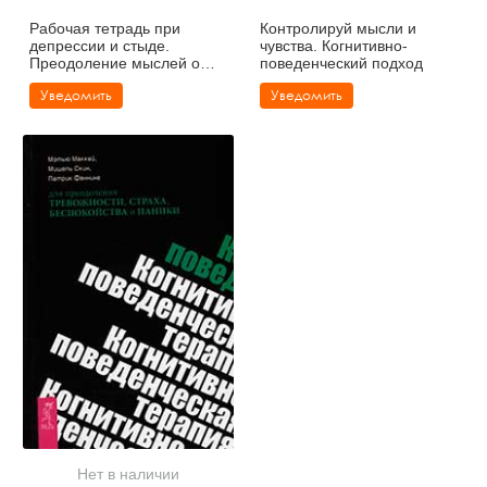
Рабочая тетрадь при
Контролируй мысли и
депрессии и стыде.
чувства. Когнитивно-
Преодоление мыслей о
поведенческий подход
неполноценности и
Уведомить
Уведомить
улучшение
Нет в наличии