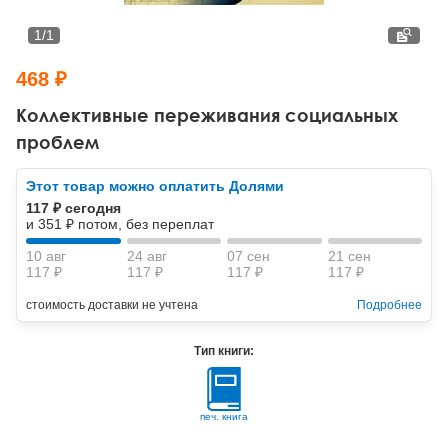
Тревожные расстройства, панические атаки
Психодрама
Психология труда и эргономика
Социальная и организационная психология
1
/
1
Сказкотерапия
Психофизиология
Учебная литература
468 ₽
Другие направления психотерапии
Социальная психология
Классический и юнгианский психоанализ
Коллективные переживания социальных
проблем
Классический, эриксоновский гипноз и НЛП
Этот товар можно оплатить Долями
НЛП
117 ₽ сегодня
и 351 ₽ потом, без переплат
10 авг
24 авг
07 сен
21 сен
117 ₽
117 ₽
117 ₽
117 ₽
стоимость доставки не учтена
Подробнее
Тип книги:
печ. книга