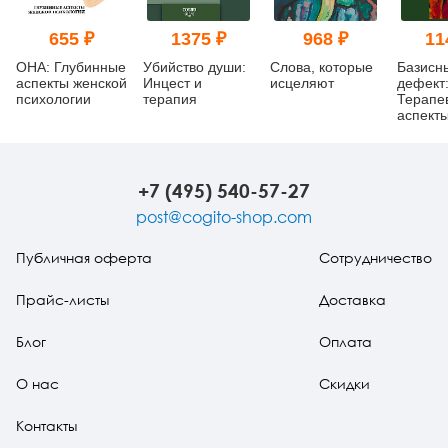
655 ₽
1375 ₽
968 ₽
11
ОНА: Глубинные
Убийство души:
Слова, которые
Базисн
аспекты женской
Инцест и
исцеляют
дефект
психологии
терапия
Терапе
аспект
регресс
изд.
+7 (495) 540-57-27
post@cogito-shop.com
Публичная оферта
Сотрудничество
Прайс-листы
Доставка
Блог
Оплата
О нас
Скидки
Контакты