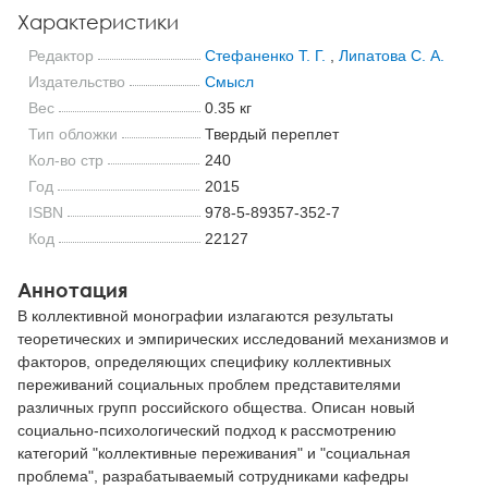
Характеристики
Редактор
Стефаненко Т. Г.
,
Липатова С. А.
Издательство
Смысл
Вес
0.35 кг
Тип обложки
Твердый переплет
Кол-во стр
240
Год
2015
ISBN
978-5-89357-352-7
Код
22127
Аннотация
В коллективной монографии излагаются результаты
теоретических и эмпирических исследований механизмов и
факторов, определяющих специфику коллективных
переживаний социальных проблем представителями
различных групп российского общества. Описан новый
социально-психологический подход к рассмотрению
категорий "коллективные переживания" и "социальная
проблема", разрабатываемый сотрудниками кафедры