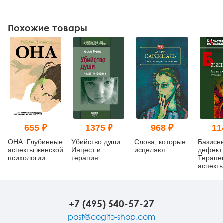
Похожие товары
655 ₽
1375 ₽
968 ₽
11
ОНА: Глубинные
Убийство души:
Слова, которые
Базисн
аспекты женской
Инцест и
исцеляют
дефект
психологии
терапия
Терапе
аспект
регресс
изд.
+7 (495) 540-57-27
post@cogito-shop.com