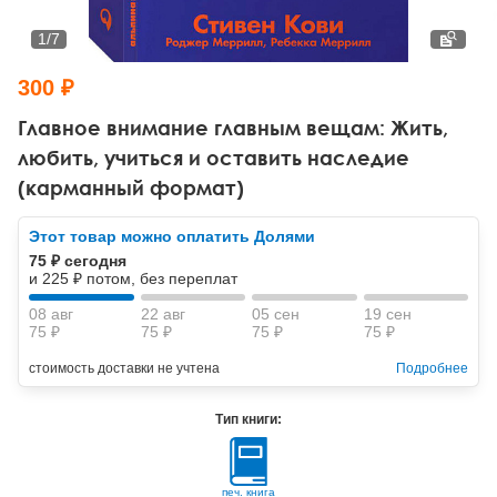
Тревожные расстройства, панические атаки
Психодрама
Психология труда и эргономика
Социальная и организационная психология
1
/
7
Сказкотерапия
Психофизиология
Учебная литература
300 ₽
Другие направления психотерапии
Социальная психология
Классический и юнгианский психоанализ
Главное внимание главным вещам: Жить,
любить, учиться и оставить наследие
Классический, эриксоновский гипноз и НЛП
(карманный формат)
НЛП
Этот товар можно оплатить Долями
75 ₽ сегодня
и 225 ₽ потом, без переплат
08 авг
22 авг
05 сен
19 сен
75 ₽
75 ₽
75 ₽
75 ₽
стоимость доставки не учтена
Подробнее
Тип книги:
печ. книга