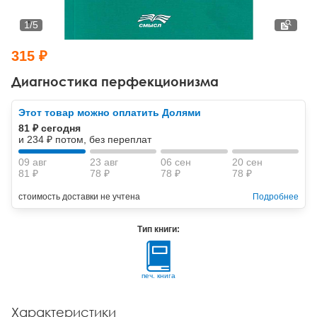
Тревожные расстройства, панические атаки
Психодрама
Психология труда и эргономика
Социальная и организационная психология
1
/
5
Сказкотерапия
Психофизиология
Учебная литература
315 ₽
Другие направления психотерапии
Социальная психология
Классический и юнгианский психоанализ
Диагностика перфекционизма
Классический, эриксоновский гипноз и НЛП
Этот товар можно оплатить Долями
81 ₽ сегодня
НЛП
и 234 ₽ потом, без переплат
09 авг
23 авг
06 сен
20 сен
81 ₽
78 ₽
78 ₽
78 ₽
стоимость доставки не учтена
Подробнее
Тип книги:
печ. книга
Характеристики