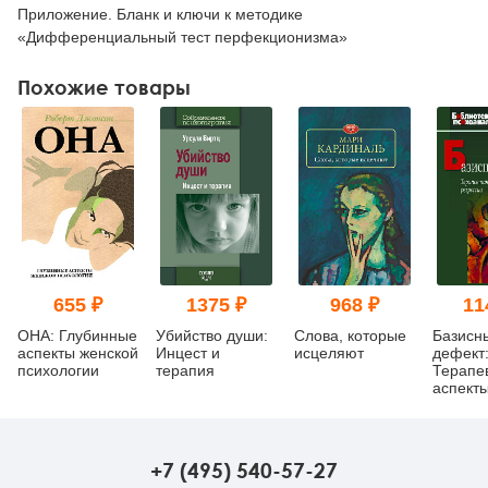
Приложение. Бланк и ключи к методике
«Дифференциальный тест перфекционизма»
Похожие товары
655 ₽
1375 ₽
968 ₽
11
ОНА: Глубинные
Убийство души:
Слова, которые
Базисн
аспекты женской
Инцест и
исцеляют
дефект
психологии
терапия
Терапе
аспект
регресс
изд.
+7 (495) 540-57-27