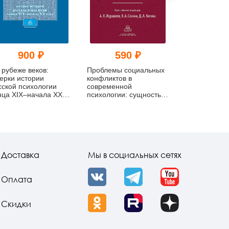
900 ₽
590 ₽
507
 рубеже веков:
Проблемы социальных
Психологиче
ерки истории
конфликтов в
воздействие 
сской психологии
современной
межличностн
нца XIX–начала ХХ
психологии: сущность,
массовой
ка
детерминанты,
коммуникаци
регулирование
Доставка
Мы в социальных сетях
Оплата
VK
Telegram
YouTube
Скидки
OK
Rutube
Dzen