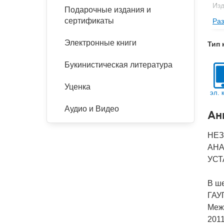
Изд
Подарочные издания и
сертификаты
Раз
Кол
Год
Электронные книги
Тип 
IS
Букинистическая литература
Ко
Уценка
эл. 
Аудио и Видео
Ан
НЕЗ
АНА
УСТ
В ш
ГАУГ
Меж
2011