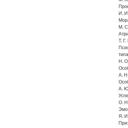
Про
И. И
Мор
М. 
Атр
Т. Г
Псих
тип
Н. О
Осо
А. 
Осо
А. Ю
Успе
О. 
Эмо
Я. И
Приз