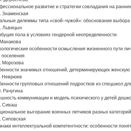
фессиональное развитие и стратегии совладания на ранни
. Знаменская
альные дилеммы типа «свой–чужой»: обоснование выбор
С. Львицын
ибуция пола в условиях гендерной неопределенности
. Манакова
ологические особенности осмысления жизненного пути личн
а поселения
. Морозова
бенности значимых отношений, детерминирующих женскую 
Н. Неврюев
бенности групповых отношений подростков из спецшкол д
. Рачугина
шность коммуникации и модель психического у детей дошк
Н. Сиваш
циональное выгорание военных летчиков разных категорий
. Сиповская
наки интеллектуальной компетентности: особенности поня