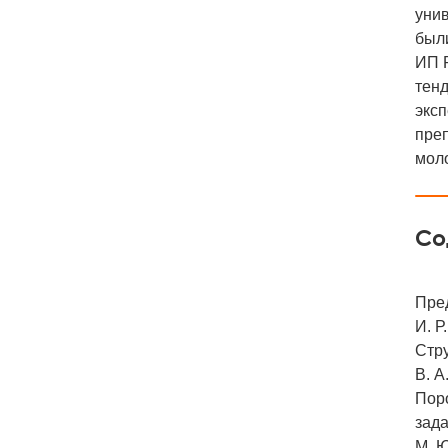
унив
был
ИП 
тенд
эксп
пре
моло
Со
Пре
И. Р
Стр
В. А
Пор
зад
М. 