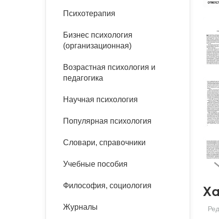
букинист
Психотерапия
Расстройства пищевого
Песочная терапия
Психология труда и
поведения
Психология развития
эргономика
Бизнес психология
Психодрама
(организационная)
Тревожные расстройства,
Социальная и
Психофизиология
панические атаки
организационная психология
Сказкотерапия
Возрастная психология и
Социальная психология
педагогика
Учебная литература
Другие направления
психотерапии
Научная психология
Классический и юнгианский
психоанализ
Классический, эриксоновский
Популярная психология
гипноз и НЛП
Словари, справочники
НЛП
Учебные пособия
Философия, социология
Ха
Журналы
Ред