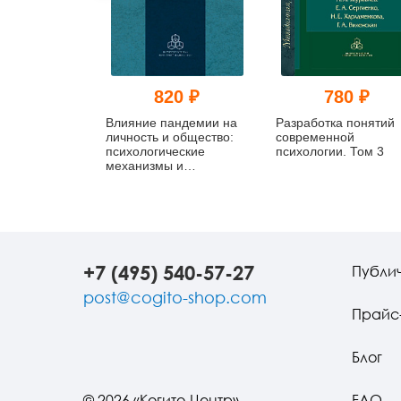
820 ₽
780 ₽
Влияние пандемии на
Разработка понятий
личность и общество:
современной
психологические
психологии. Том 3
механизмы и
последствия
+7 (495) 540-57-27
Публи
post@cogito-shop.com
Прайс
Блог
© 2026 «Когито-Центр»
FAQ