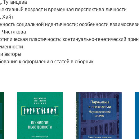
. Туганцева
ъективный возраст и временная перспектива личности
. Хайт
ность социальной идентичности: особенности взаимосвязи
. Чистякова
типическая пластичность: континуально-генетический прин
еменности
и авторы
бования к оформлению статей в сборник