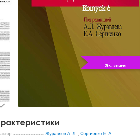
Эл. книга
рактеристики
актор
Журавлев А. Л.
,
Сергиенко Е. А.