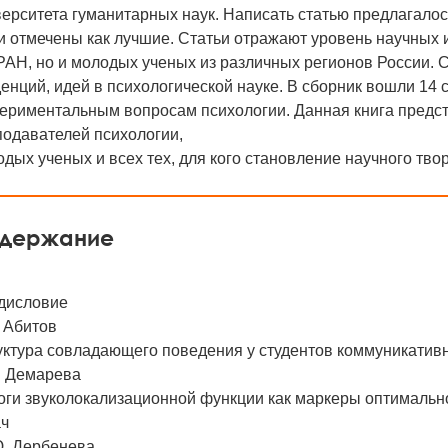
ерситета гуманитарных наук. Написать статью предлагало
и отмечены как лучшие. Статьи отражают уровень научных
РАН, но и молодых ученых из различных регионов России. 
енций, идей в психологической науке. В сборник вошли 14 
ериментальным вопросам психологии. Данная книга предст
подавателей психологии,
дых ученых и всех тех, для кого становление научного тво
держание
дисловие
. Абитов
уктура совладающего поведения у студентов коммуникатив
. Демарева
оги звуколокализационной функции как маркеры оптимальн
ач
Ю. Дербенева