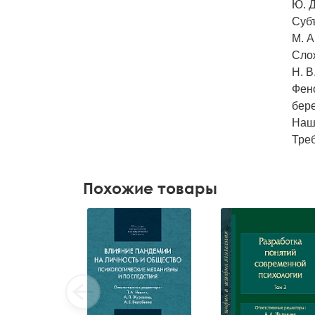
Ю. Д
Суб
М. А
Слож
Н. В
Фено
бер
Наш
Тре
Похожие товары