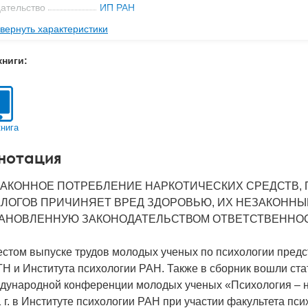
ательство
ИП РАН
вернуть характеристики
-во стр
187
2012
книги:
BN
978-5-9270-0243-6
д
26834
книга
нотация
АКОННОЕ ПОТРЕБЛЕНИЕ НАРКОТИЧЕСКИХ СРЕДСТВ, 
ЛОГОВ ПРИЧИНЯЕТ ВРЕД ЗДОРОВЬЮ, ИХ НЕЗАКОННЫ
АНОВЛЕННУЮ ЗАКОНОДАТЕЛЬСТВОМ ОТВЕТСТВЕННОС
естом выпуске трудов молодых ученых по психологии предс
Н и Института психологии РАН. Также в сборник вошли ста
дународной конференции молодых ученых «Психология – н
 г. в Институте психологии РАН при участии факультета пс