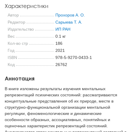
Характеристики
Автор
Прохоров А. О.
Редактор
Сарыева Т. А.
Издательство
ИП РАН
Вес
0.1 кг
Кол-во стр
186
Год
2021
ISBN
978-5-9270-0433-1
Код
26762
Аннотация
В книге изложены результаты изучения ментальных
репрезентаций психических состояний: рассматриваются
концептуальные представления об их природе, месте в
структурно-функциональной организации ментальной
регуляции, феноменологические и динамические
особенности образных, ассоциативных, понятийных и
оценочных характеристик репрезентаций состояний.