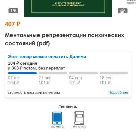
Тревожные расстройства, панические атаки
Психодрама
Психология труда и эргономика
Социальная и организационная психология
1
/
6
Сказкотерапия
Психофизиология
Учебная литература
407 ₽
Другие направления психотерапии
Социальная психология
Классический и юнгианский психоанализ
Ментальные репрезентации психических
состояний (pdf)
Классический, эриксоновский гипноз и НЛП
Этот товар можно оплатить Долями
НЛП
104 ₽ сегодня
и 303 ₽ потом, без переплат
07 авг
21 авг
04 сен
18 сен
104 ₽
101 ₽
101 ₽
101 ₽
стоимость доставки не учтена
Подробнее
Тип книги:
эл. книга
печ. книга