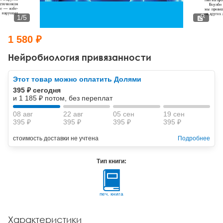
Тревожные расстройства, панические атаки
Психодрама
Психология труда и эргономика
Социальная и организационная психология
1
/
5
Сказкотерапия
Психофизиология
Учебная литература
1 580 ₽
Другие направления психотерапии
Социальная психология
Классический и юнгианский психоанализ
Нейробиология привязанности
Классический, эриксоновский гипноз и НЛП
Этот товар можно оплатить Долями
395 ₽ сегодня
НЛП
и 1 185 ₽ потом, без переплат
08 авг
22 авг
05 сен
19 сен
395 ₽
395 ₽
395 ₽
395 ₽
стоимость доставки не учтена
Подробнее
Тип книги:
печ. книга
Характеристики