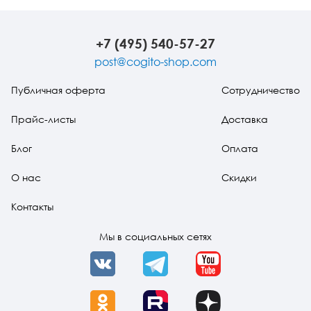
мозг
против тела
архети
подход
теорий
развити
+7 (495) 540-57-27
поиска
неисся
post@cogito-shop.com
источни
Публичная оферта
Сотрудничество
Прайс-листы
Доставка
Блог
Оплата
О нас
Скидки
Контакты
Мы в социальных сетях
VK
Telegram
YouTube
OK
Rutube
Dzen