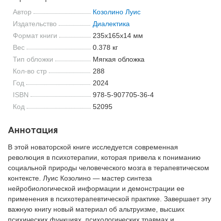
Автор
Козолино Луис
Издательство
Диалектика
Формат книги
235x165x14 мм
Вес
0.378 кг
Тип обложки
Мягкая обложка
Кол-во стр
288
Год
2024
ISBN
978-5-907705-36-4
Код
52095
Аннотация
В этой новаторской книге исследуется современная
революция в психотерапии, которая привела к пониманию
социальной природы человеческого мозга в терапевтическом
контексте. Луис Козолино — мастер синтеза
нейробиологической информации и демонстрации ее
применения в психотерапевтической практике. Завершает эту
важную книгу новый материал об альтруизме, высших
психических функциях, психологических травмах и