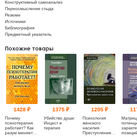
Конструктивный самоанализ
Переосмысление стыда
Резюме
Источники
Библиография
Предметный указатель
Похожие товары
1428 ₽
1375 ₽
1205 ₽
11
Почему
Убийство души:
Психология
Матриц
психотерапия
Инцест и
женского
потенц
работает? Как
терапия
насилия.
характе
разум меняет
Преступление
позици