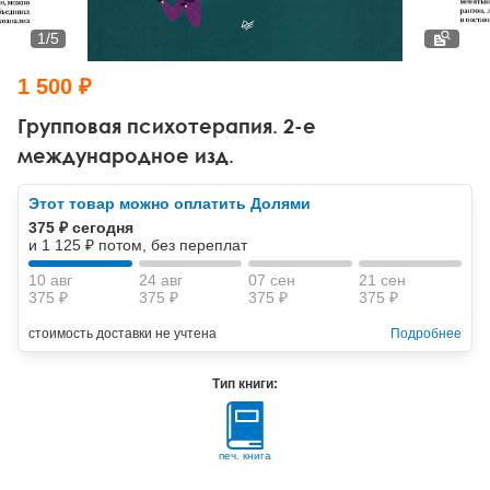
Тревожные расстройства, панические атаки
Психодрама
Психология труда и эргономика
Социальная и организационная психология
1
/
5
Сказкотерапия
Психофизиология
Учебная литература
1 500 ₽
Другие направления психотерапии
Социальная психология
Классический и юнгианский психоанализ
Групповая психотерапия. 2-е
международное изд.
Классический, эриксоновский гипноз и НЛП
Этот товар можно оплатить Долями
НЛП
375 ₽ сегодня
и 1 125 ₽ потом, без переплат
10 авг
24 авг
07 сен
21 сен
375 ₽
375 ₽
375 ₽
375 ₽
стоимость доставки не учтена
Подробнее
Тип книги:
печ. книга