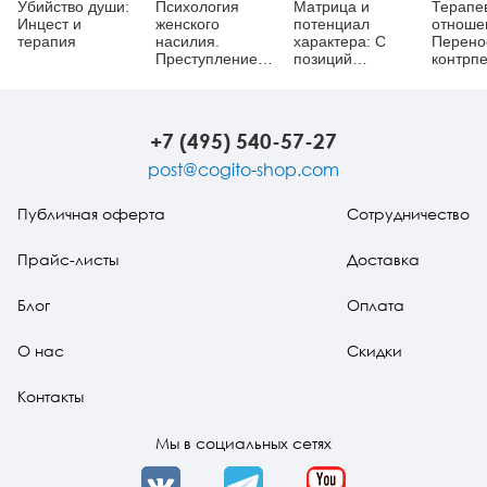
Убийство души:
Психология
Матрица и
Терапе
Инцест и
женского
потенциал
отноше
терапия
насилия.
характера: С
Перено
Преступление
позиций
контрп
против тела
архетипического
обрете
подхода и
смысла
теорий
развития: В
+7 (495) 540-57-27
поисках
неиссякаемого
post@cogito-shop.com
источника духа
Публичная оферта
Сотрудничество
Прайс-листы
Доставка
Блог
Оплата
О нас
Скидки
Контакты
Мы в социальных сетях