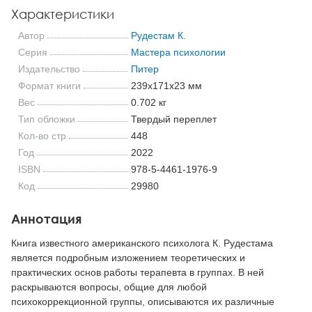
Характеристики
Автор
Рудестам К.
Серия
Мастера психологии
Издательство
Питер
Формат книги
239x171x23 мм
Вес
0.702 кг
Тип обложки
Твердый переплет
Кол-во стр
448
Год
2022
ISBN
978-5-4461-1976-9
Код
29980
Аннотация
Книга известного американского психолога К. Рудестама
является подробным изложением теоретических и
практических основ работы терапевта в группах. В ней
раскрываются вопросы, общие для любой
психокоррекционной группы, описываются их различные