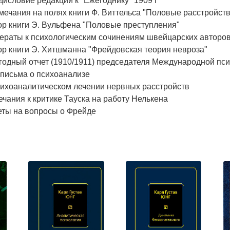
исловие редакции к "Ежегоднику" 1909 г
ечания на полях книги Ф. Виттельса "Половые расстройств
ор книги Э. Вульфена "Половые преступления"
раты к психологическим сочинениям швейцарских авторов (
р книги Э. Хитшманна "Фрейдовская теория невроза"
годный отчет (1910/1911) председателя Международной пс
 письма о психоанализе
сихоаналитическом лечении нервных расстройств
чания к критике Тауска на работу Нелькена
еты на вопросы о Фрейде