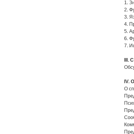
1. 
2. Ф
3. Я
4. П
5. А
6. 
7. 
III
Обс
IV. 
О с
Пред
Пси
Пред
Соо
Ком
Пред