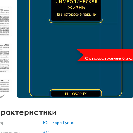
Осталось менее 3 экз
рактеристики
ор
Юнг Карл Густав
ательство
АСТ