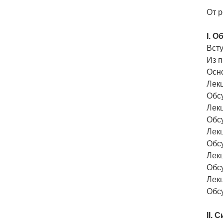
От 
I. 
Вст
Из п
Осн
Лек
Обс
Лек
Обс
Лекц
Обс
Лек
Обс
Лек
Обс
II.