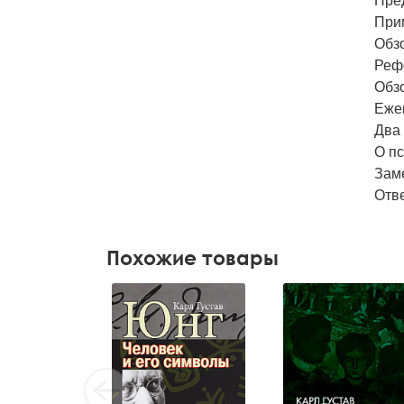
Пред
Прим
Обз
Рефе
Обзо
Еже
Два
О п
Заме
Отв
Похожие товары