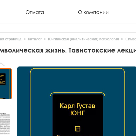
Оплата
О компании
ая страница
Каталог
Юнгианская (аналитическая) психология
Симво
мволическая жизнь. Тавистокские лекц