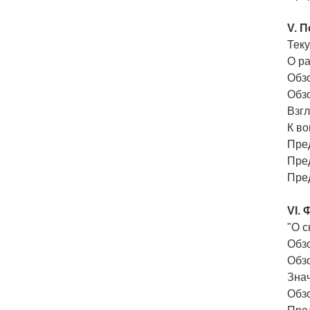
V. 
Тек
О р
Обз
Обзо
Взгл
К в
Пред
Пред
Пред
VI.
"О с
Обзо
Обз
Знач
Обзо