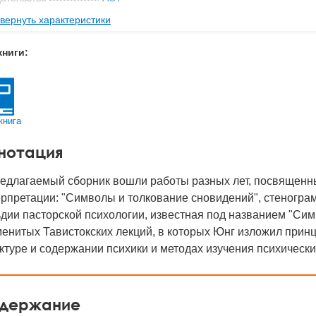
вернуть характеристики
мат книги
219x145x33 мм
с
0.583 кг
книги:
 обложки
Твердый переплет
-во стр
512
2024
книга
BN
978-5-17-151772-4
нотация
д
52295
редлагаемый сборник вошли работы разных лет, посвященн
ерпретации: "Символы и толкование сновидений", стеногра
дии пасторской психологии, известная под названием "Сим
енитых Тавистокских лекций, в которых Юнг изложил прин
ктуре и содержании психики и методах изучения психически
держание