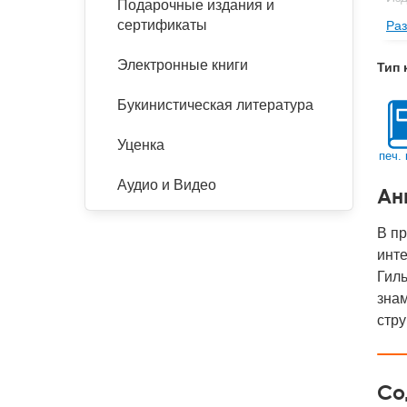
Подарочные издания и
сертификаты
Раз
Фор
Ве
Электронные книги
Тип 
Тип
Букинистическая литература
Кол
Год
Уценка
печ. 
IS
Аудио и Видео
Ан
Ко
В п
инт
Гиль
знам
стру
Со