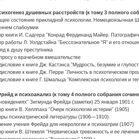
Психогенез душевных расстройств (к тому 3 полного соб
ущее состояние прикладной психологии. Немецкоязычная 
аннем слабоумии
ор книги И. Садгера "Конрад Фердинанд Майер. Патографич
р работы Л. Уолдстайна "Бессознательное “Я” и его отнош
яд в душу преступника
опросу о врачебном вмешательстве
исловие к книге Дж. Кастэнса "Мудрость, безумие и глупост
исловие к книге Дж. Перри "Личность в психотическом про
исловие к книге Г. Шмальца "Комплексная психология и т
 Фрейд и психоанализ (к тому 4 полного собрания сочине
новидениях" Зигмунда Фрейда (заметки) 25 января 1901 г.
р книги В. Хеллпаха "Очерк психологии истерии" (1905)
оры психиатрической литературы (1906—1910)
ение учения Фрейда для неврологии и психиатрии (1907)
р книги В. Штекеля "Нервическая тревожность и ее лечени