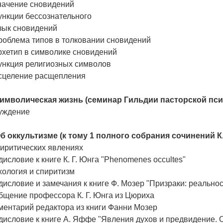
Значение сновидений
ункции бессознательного
зык сновидений
роблема типов в толковании сновидений
рхетип в символике сновидений
Функция религиозных символов
Исцеление расщепления
. Символическая жизнь (семинар Гильдии пасторской пси
уждение
Об оккультизме (к тому 1 полного собрания сочинений К.
пиритических явлениях
исловие к книге К. Г. Юнга "Phenomenes occultes"
хология и спиритизм
исловие и замечания к книге Ф. Мозер "Призраки: реально
бщение профессора К. Г. Юнга из Цюриха
ментарий редактора из книги Фанни Мозер
исловие к книге А. Яффе "Явления духов и предвидение. 