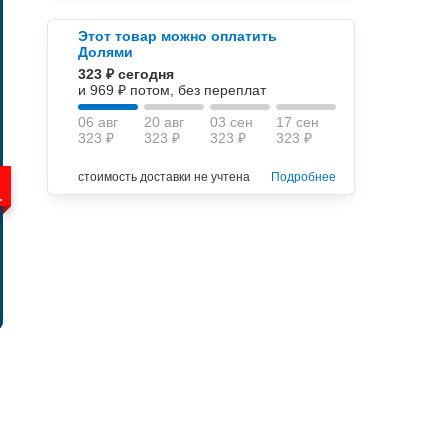
Этот товар можно оплатить
Долями
323 ₽ сегодня
и 969 ₽ потом, без переплат
06 авг
20 авг
03 сен
17 сен
323 ₽
323 ₽
323 ₽
323 ₽
стоимость доставки не учтена
Подробнее
.