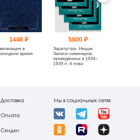
1448 ₽
5800 ₽
672
вилизация в
Заратустра. Ницше.
Красная Книг
реходное время
Записи семинаров,
издание с не
проведённых в 1934–
языка
1939 гг. 4 тома
Доставка
Мы в социальных сетях
Оплата
VK
Telegram
YouTube
Скидки
OK
Rutube
Dzen