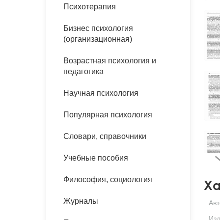
букинист
Психотерапия
Расстройства пищевого
Песочная терапия
Психология труда и
поведения
Психология развития
эргономика
Бизнес психология
Психодрама
(организационная)
Тревожные расстройства,
Социальная и
Психофизиология
панические атаки
организационная психология
Возрастная психология и
Сказкотерапия
педагогика
Социальная психология
Учебная литература
Другие направления
Научная психология
психотерапии
Классический и юнгианский
психоанализ
Популярная психология
Классический, эриксоновский
гипноз и НЛП
Словари, справочники
НЛП
Учебные пособия
Философия, социология
Ха
Журналы
Авт
Изд