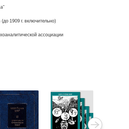
а"
до 1909 г. включительно)
ихоаналитической ассоциации