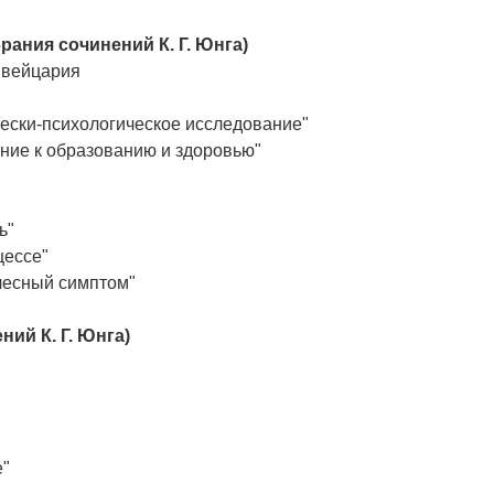
рания сочинений К. Г. Юнга)
Швейцария
ески-психологическое исследование"
ение к образованию и здоровью"
ь"
цессе"
елесный симптом"
ний К. Г. Юнга)
е"