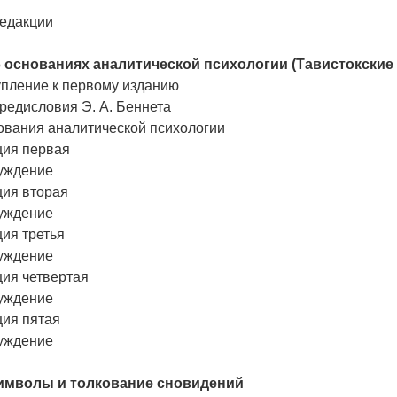
редакции
Об основаниях аналитической психологии (Тавистокские
упление к первому изданию
редисловия Э. А. Беннета
ования аналитической психологии
ция первая
уждение
ция вторая
уждение
ия третья
уждение
ция четвертая
уждение
ция пятая
уждение
 Символы и толкование сновидений