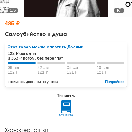
Тревожные расстройства, панические атаки
Психодрама
Психология труда и эргономика
Социальная и организационная психология
1
/
6
Сказкотерапия
Психофизиология
Учебная литература
485 ₽
Другие направления психотерапии
Социальная психология
Классический и юнгианский психоанализ
Самоубийство и душа
Классический, эриксоновский гипноз и НЛП
Этот товар можно оплатить Долями
122 ₽ сегодня
НЛП
и 363 ₽ потом, без переплат
08 авг
22 авг
05 сен
19 сен
122 ₽
121 ₽
121 ₽
121 ₽
стоимость доставки не учтена
Подробнее
Тип книги:
печ. книга
Характеристики