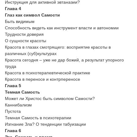
Инструкция для активной эвтаназии?
Глава 4
Глаз как символ Самости
Быть видимым
Способность видеть как инструмент власти и автономии
Трудности доверия
О сущности красоты
Красота в глазах смотрящего: восприятие красоты в
различных (суб)культурах
Красота сегодня – уже не дар божий, а результат упорного
труда
Красота в психотерапевтической практике
Красота в переносе и контрпереносе
Глава 5
Темная Самость
Может ли Христос быть символом Самости?
Каннибализм
Пустота
Темная Самость в психотерапии
Изгнание Зла? О тенденции табуизации
Глава 6
Эго, Самость и время