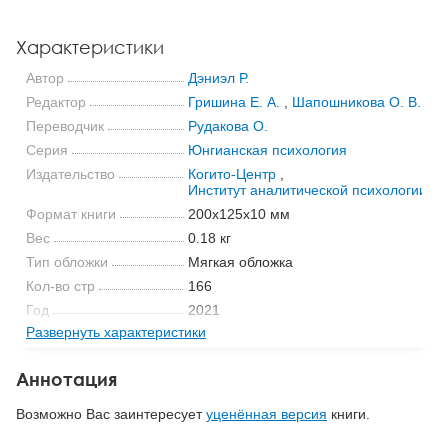
Характеристики
Автор
Дэниэл Р.
Редактор
Гришина Е. А.
,
Шапошникова О. В.
Переводчик
Рудакова О.
Серия
Юнгианская психология
Издательство
Когито-Центр
,
Институт аналитической психологии и
Формат книги
200x125x10 мм
Вес
0.18 кг
Тип обложки
Мягкая обложка
Кол-во стр
166
Год
2021
Развернуть характеристики
ISBN
978-5-89353-634-8
Код
26986
Аннотация
Возможно Вас заинтересует
уценённая версия
книги.