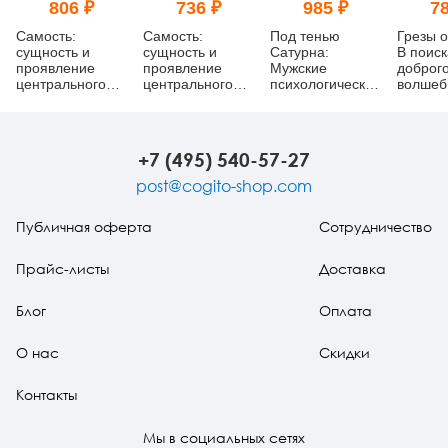
806 ₽
736 ₽
985 ₽
78
Самость:
Самость:
Под тенью
Грезы 
сущность и
сущность и
Сатурна:
В поиск
проявление
проявление
Мужские
доброг
центрального
центрального
психологические
волшеб
архетипа
архетипа
травмы и их
аналитической
аналитической
исцеление
психологии (pdf)
психологии
(уценка)
+7 (495) 540-57-27
post@cogito-shop.com
Публичная оферта
Сотрудничество
Прайс-листы
Доставка
Блог
Оплата
О нас
Скидки
Контакты
Мы в социальных сетях