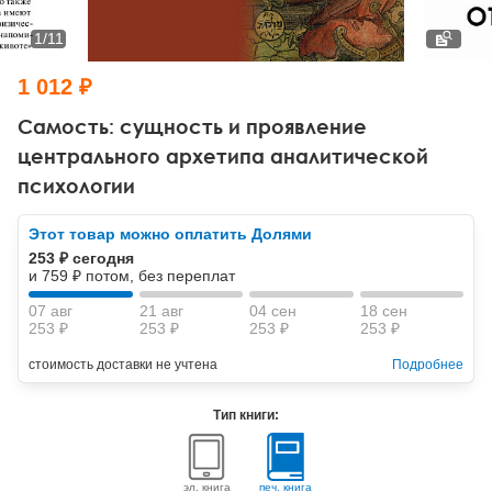
Тревожные расстройства, панические атаки
Психодрама
Психология труда и эргономика
Социальная и организационная психология
1
/
11
Сказкотерапия
Психофизиология
Учебная литература
1 012 ₽
Другие направления психотерапии
Социальная психология
Классический и юнгианский психоанализ
Самость: сущность и проявление
центрального архетипа аналитической
Классический, эриксоновский гипноз и НЛП
психологии
НЛП
Этот товар можно оплатить Долями
253 ₽ сегодня
и 759 ₽ потом, без переплат
07 авг
21 авг
04 сен
18 сен
253 ₽
253 ₽
253 ₽
253 ₽
стоимость доставки не учтена
Подробнее
Тип книги:
эл. книга
печ. книга