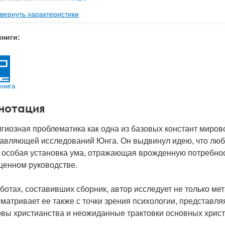
вернуть характеристики
мат книги
180x115x25 мм
с
0.212 кг
книги:
 обложки
Мягкая обложка
-во стр
352
2023
книга
BN
978-5-17-156145-1
нотация
д
51571
гиозная проблематика как одна из базовых констант миров
авляющей исследований Юнга. Он выдвинул идею, что любо
 особая установка ума, отражающая врожденную потребнос
щенном руководстве.
ботах, составивших сборник, автор исследует не только м
матривает ее также с точки зрения психологии, представл
вы христианства и неожиданные трактовки основных христ