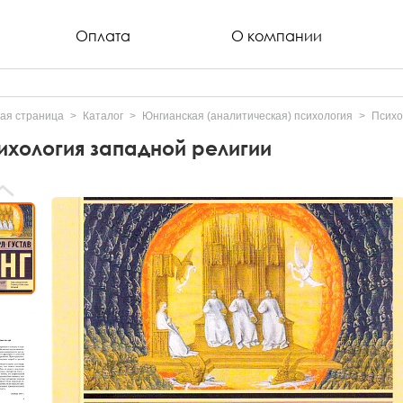
Оплата
О компании
ая страница
Каталог
Юнгианская (аналитическая) психология
Психо
ихология западной религии