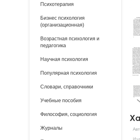
букинист
Психотерапия
Расстройства пищевого
Песочная терапия
Психология труда и
поведения
Психология развития
эргономика
Бизнес психология
Психодрама
(организационная)
Тревожные расстройства,
Социальная и
Психофизиология
панические атаки
организационная психология
Возрастная психология и
Сказкотерапия
педагогика
Социальная психология
Учебная литература
Другие направления
Научная психология
психотерапии
Классический и юнгианский
психоанализ
Популярная психология
Классический, эриксоновский
гипноз и НЛП
Словари, справочники
НЛП
Учебные пособия
Философия, социология
Ха
Журналы
Авт
Изд