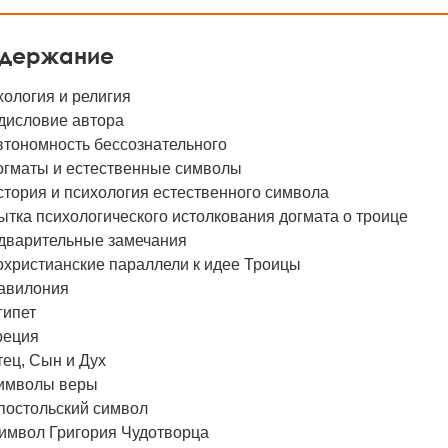
держание
ология и религия
дисловие автора
втономность бессознательного
Догматы и естественные символы
стория и психология естественного символа
тка психологического истолкования догмата о троице
дварительные замечания
охристианские параллели к идее Троицы
Вавилония
гипет
реция
тец, Сын и Дух
Символы веры
постольский символ
Символ Григория Чудотворца