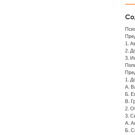
Со
Псих
Пре
1. А
2. 
3. И
Попы
Пре
1. Д
A. 
Б. Е
B. Г
2. О
3. 
A. А
Б. 