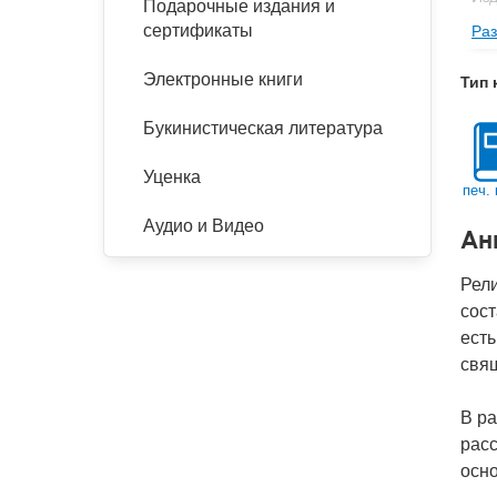
Подарочные издания и
сертификаты
Раз
Фор
Ве
Электронные книги
Тип 
Тип
Букинистическая литература
Кол
Год
Уценка
печ. 
IS
Аудио и Видео
Ан
Ко
Рели
сост
есть
свя
В ра
расс
осно