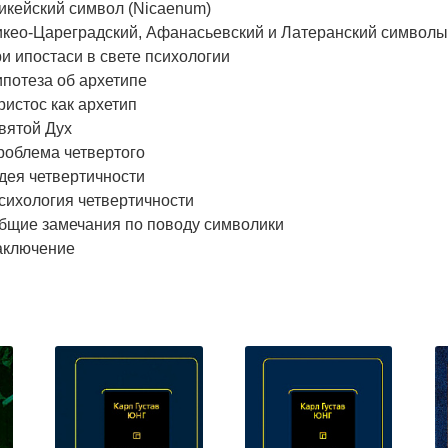
икейский символ (Nicaenum)
Никео-Цареградский, Афанасьевский и Латеранский символы
ри ипостаси в свете психологии
ипотеза об архетипе
ристос как архетип
вятой Дух
роблема четвертого
дея четвертичности
сихология четвертичности
Общие замечания по поводу символики
Заключение