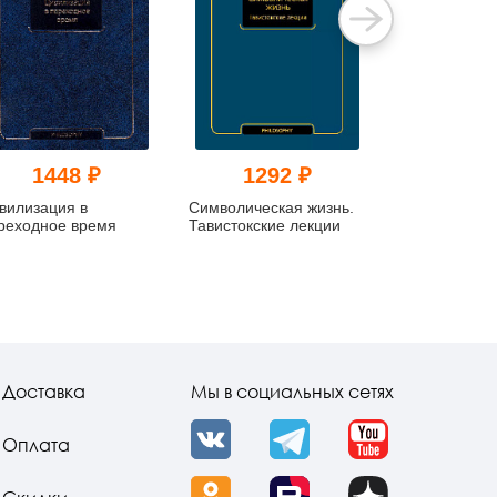
1448 ₽
1292 ₽
580
вилизация в
Символическая жизнь.
Заратустра. 
реходное время
Тавистокские лекции
Записи семи
проведённых
1939 гг. 4 то
Доставка
Мы в социальных сетях
Оплата
VK
Telegram
YouTube