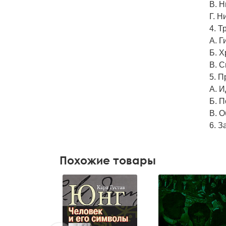
B. Н
Г. 
4. Т
A. Г
Б. Х
B. С
5. П
A. И
Б. П
B. 
6. 
Похожие товары