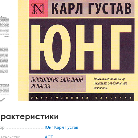
рактеристики
ор
Юнг Карл Густав
ательство
АСТ