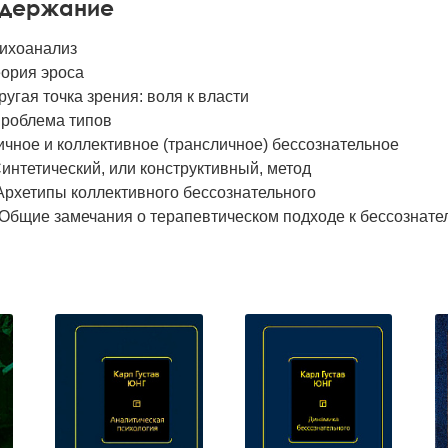
держание
сихоанализ
Теория эроса
 Другая точка зрения: воля к власти
Проблема типов
ичное и коллективное (трансличное) бессознательное
Синтетический, или конструктивный, метод
 Архетипы коллективного бессознательного
. Общие замечания о терапевтическом подходе к бессознат