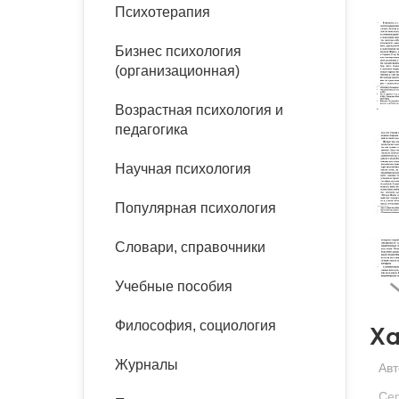
букинист
Психотерапия
Расстройства пищевого
Песочная терапия
Психология труда и
поведения
Психология развития
эргономика
Бизнес психология
Психодрама
(организационная)
Тревожные расстройства,
Социальная и
Психофизиология
панические атаки
организационная психология
Возрастная психология и
Сказкотерапия
педагогика
Социальная психология
Учебная литература
Другие направления
Научная психология
психотерапии
Классический и юнгианский
психоанализ
Популярная психология
Классический, эриксоновский
гипноз и НЛП
Словари, справочники
НЛП
Учебные пособия
Философия, социология
Ха
Журналы
Авт
Се