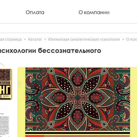
Оплата
О компании
ая страница
Каталог
Юнгианская (аналитическая) психология
О пси
психологии бессознательного