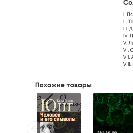
Со
I. П
II. 
III.
IV. 
V. Л
VI. 
VII.
VIII
Похожие товары