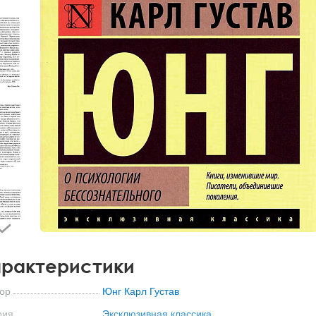
рактеристики
ор
Юнг Карл Густав
рия
Эксклюзивная классика