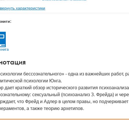
вернуть характеристики
ательство
АСТ
мат книги
180x115x14 мм
книги:
с
0.17 кг
 обложки
Мягкая обложка
-во стр
224
книга
2022
нотация
BN
978-5-17-133955-5
д
28845
психологии бессознательного» - одна из важнейших работ
литической психологии Юнга.
р дает краткий обзор исторического развития психоанализа
ознательному: сексуальный (психоанализ З. Фрейда) и чере
рждает, что Фрейд и Адлер в целом правы, но подчеркивае
ераментов, а также теорию архетипов.