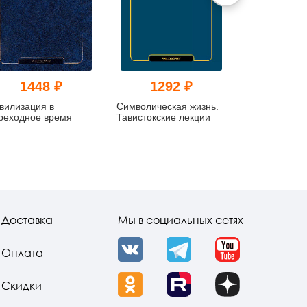
1448 ₽
1292 ₽
580
вилизация в
Символическая жизнь.
Заратустра. 
реходное время
Тавистокские лекции
Записи семи
проведённых
1939 гг. 4 то
Доставка
Мы в социальных сетях
Оплата
VK
Telegram
YouTube
Скидки
OK
Rutube
Dzen