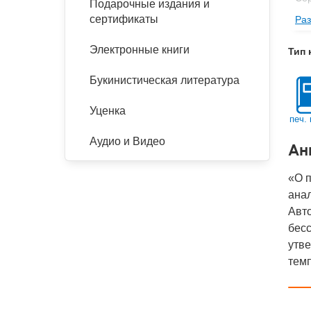
Подарочные издания и
сертификаты
Раз
Изд
Фор
Электронные книги
Тип 
Ве
Букинистическая литература
Тип
Кол
Уценка
печ. 
Год
Аудио и Видео
Ан
IS
Ко
«О 
ана
Авто
бесс
утве
темп