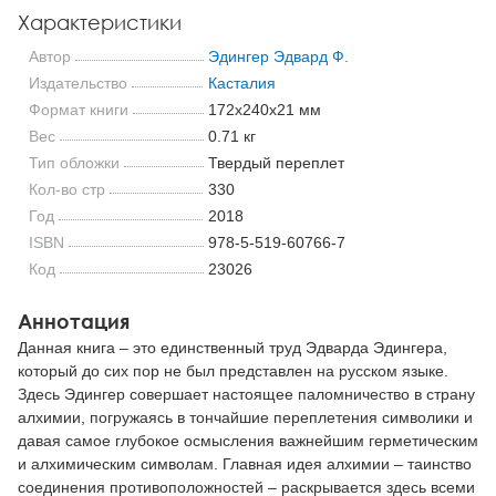
Характеристики
Автор
Эдингер Эдвард Ф.
Издательство
Касталия
Формат книги
172x240x21 мм
Вес
0.71 кг
Тип обложки
Твердый переплет
Кол-во стр
330
Год
2018
ISBN
978-5-519-60766-7
Код
23026
Аннотация
Данная книга – это единственный труд Эдварда Эдингера,
который до сих пор не был представлен на русском языке.
Здесь Эдингер совершает настоящее паломничество в страну
алхимии, погружаясь в тончайшие переплетения символики и
давая самое глубокое осмысления важнейшим герметическим
и алхимическим символам. Главная идея алхимии – таинство
соединения противоположностей – раскрывается здесь всеми