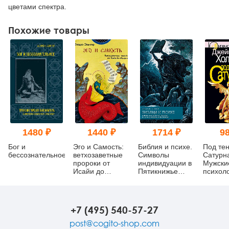
цветами спектра.
Похожие товары
1480 ₽
1440 ₽
1714 ₽
98
Бог и
Эго и Самость:
Библия и психе.
Под те
бессознательное
ветхозаветные
Символы
Сатурн
пророки от
индивидуации в
Мужски
Исайи до
Пятикнижье
психол
Малахии
Моисеевом
травмы 
исцеле
+7 (495) 540-57-27
post@cogito-shop.com