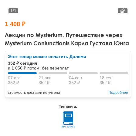
Тревожные расстройства, панические атаки
Психодрама
Психология труда и эргономика
Социальная и организационная психология
1
/
1
Сказкотерапия
Психофизиология
Учебная литература
1 408 ₽
Другие направления психотерапии
Социальная психология
Классический и юнгианский психоанализ
Лекции по Mysterium. Путешествие через
Mysterium Coniunctionis Карла Густава Юнга
Классический, эриксоновский гипноз и НЛП
Этот товар можно оплатить Долями
НЛП
352 ₽ сегодня
и 1 056 ₽ потом, без переплат
07 авг
21 авг
04 сен
18 сен
352 ₽
352 ₽
352 ₽
352 ₽
стоимость доставки не учтена
Подробнее
Тип книги:
печ. книга