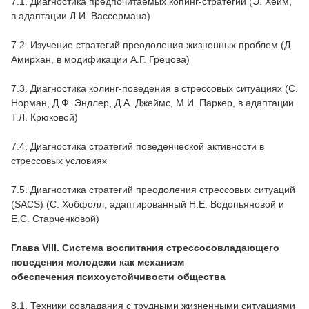
7.1. Диагностика предпочитаемых копинг-стратегий (Э. Хейм,
в адаптации Л.И. Вассермана)
7.2. Изучение стратегий преодоления жизненных проблем (Д.
Амирхан, в модификации А.Г. Грецова)
7.3. Диагностика колинг-поведения в стрессовых ситуациях (С.
Норман, Д.Ф. Эндлер, Д.А. Джеймс, М.И. Паркер, в адаптации
Т.Л. Крюковой)
7.4. Диагностика стратегий поведенческой активности в
стрессовых условиях
7.5. Диагностика стратегий преодоления стрессовых ситуаций
(SACS) (С. Хобфолл, адаптированный Н.Е. Водопьяновой и
Е.С. Старченковой)
Глава VIII. Система воспитания стрессосовладающего
поведения молодежи как механизм
обеспечения психоустойчивости общества
8.1. Техники совладания с трудными жизненными ситуациями