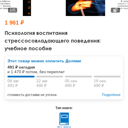
Тревожные расстройства, панические атаки
Психодрама
Психология труда и эргономика
Социальная и организационная психология
1
/
5
Сказкотерапия
Психофизиология
Учебная литература
1 961 ₽
Другие направления психотерапии
Социальная психология
Классический и юнгианский психоанализ
Психология воспитания
стрессосовладающего поведения:
Классический, эриксоновский гипноз и НЛП
учебное пособие
НЛП
Этот товар можно оплатить Долями
491 ₽ сегодня
и 1 470 ₽ потом, без переплат
08 авг
22 авг
05 сен
19 сен
491 ₽
490 ₽
490 ₽
490 ₽
стоимость доставки не учтена
Подробнее
Тип книги:
печ. книга