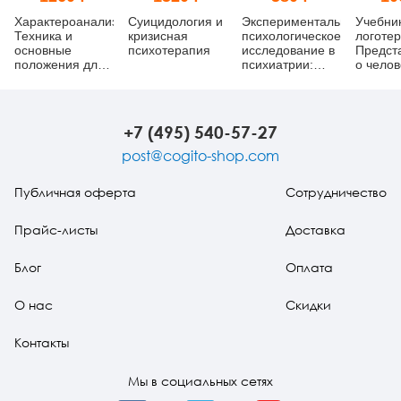
Характероанализ:
Суицидология и
Экспериментально-
Учебни
Техника и
кризисная
психологическое
логотер
основные
психотерапия
исследование в
Предст
положения для
психиатрии:
о челов
обучающихся и
Учебное
методы
практикующих
пособие
аналитиков
+7 (495) 540-57-27
post@cogito-shop.com
Публичная оферта
Сотрудничество
Прайс-листы
Доставка
Блог
Оплата
О нас
Скидки
Контакты
Мы в социальных сетях