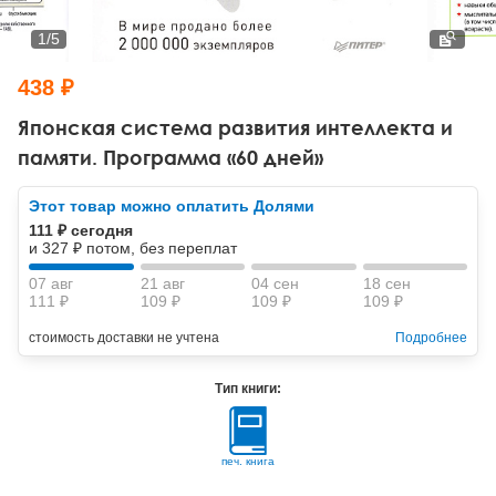
Тревожные расстройства, панические атаки
Психодрама
Психология труда и эргономика
Социальная и организационная психология
1
/
5
Сказкотерапия
Психофизиология
Учебная литература
438 ₽
Другие направления психотерапии
Социальная психология
Классический и юнгианский психоанализ
Японская система развития интеллекта и
памяти. Программа «60 дней»
Классический, эриксоновский гипноз и НЛП
Этот товар можно оплатить Долями
НЛП
111 ₽ сегодня
и 327 ₽ потом, без переплат
07 авг
21 авг
04 сен
18 сен
111 ₽
109 ₽
109 ₽
109 ₽
стоимость доставки не учтена
Подробнее
Тип книги:
печ. книга