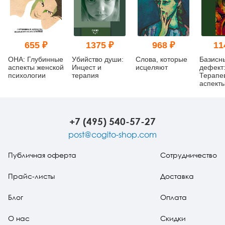
655 ₽
1375 ₽
968 ₽
11
ОНА: Глубинные
Убийство души:
Слова, которые
Базисн
аспекты женской
Инцест и
исцеляют
дефект
психологии
терапия
Терапе
аспект
регресс
изд.
+7 (495) 540-57-27
post@cogito-shop.com
Публичная оферта
Сотрудничество
Прайс-листы
Доставка
Блог
Оплата
О нас
Скидки