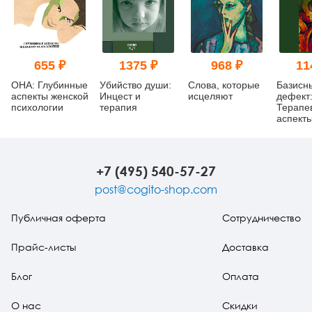
655 ₽
1375 ₽
968 ₽
11
ОНА: Глубинные
Убийство души:
Слова, которые
Базисн
аспекты женской
Инцест и
исцеляют
дефект
психологии
терапия
Терапе
аспект
регресс
изд.
+7 (495) 540-57-27
post@cogito-shop.com
Публичная оферта
Сотрудничество
Прайс-листы
Доставка
Блог
Оплата
О нас
Скидки