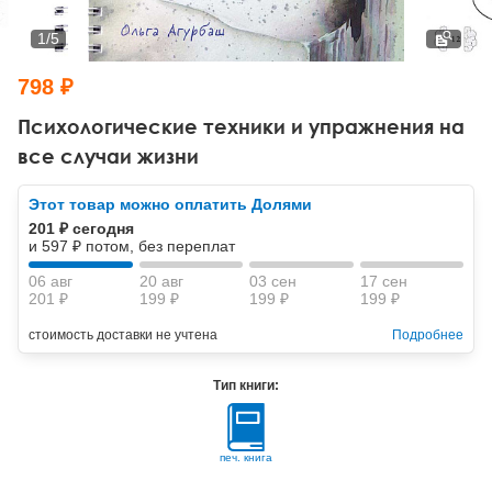
Тревожные расстройства, панические атаки
Психодрама
Психология труда и эргономика
Социальная и организационная психология
1
/
5
Сказкотерапия
Психофизиология
Учебная литература
798 ₽
Другие направления психотерапии
Социальная психология
Классический и юнгианский психоанализ
Психологические техники и упражнения на
все случаи жизни
Классический, эриксоновский гипноз и НЛП
Этот товар можно оплатить Долями
НЛП
201 ₽ сегодня
и 597 ₽ потом, без переплат
06 авг
20 авг
03 сен
17 сен
201 ₽
199 ₽
199 ₽
199 ₽
стоимость доставки не учтена
Подробнее
Тип книги:
печ. книга