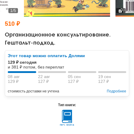
Тревожные расстройства, панические атаки
Психодрама
Психология труда и эргономика
Социальная и организационная психология
1
/
5
Сказкотерапия
Психофизиология
Учебная литература
510 ₽
Другие направления психотерапии
Социальная психология
Классический и юнгианский психоанализ
Организационное консультирование.
Гештальт-подход.
Классический, эриксоновский гипноз и НЛП
Этот товар можно оплатить Долями
НЛП
129 ₽ сегодня
и 381 ₽ потом, без переплат
08 авг
22 авг
05 сен
19 сен
129 ₽
127 ₽
127 ₽
127 ₽
стоимость доставки не учтена
Подробнее
Тип книги:
печ. книга