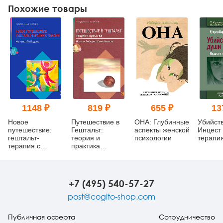
Похожие товары
1148 ₽
819 ₽
655 ₽
13
Новое
Путешествие в
ОНА: Глубинные
Убийст
путешествие:
Гештальт:
аспекты женской
Инцест
гештальт-
теория и
психологии
терапи
терапия с
практика
парами
(уценка)
+7 (495) 540-57-27
post@cogito-shop.com
Публичная оферта
Сотрудничество