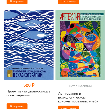
В корзину
В корзину
520 ₽
Нет в наличии
Проективная диагностика в
Арт-терапия в
сказкотерапии
психологическом
консультировании: учебное
пособие
В корзину
Уведомить