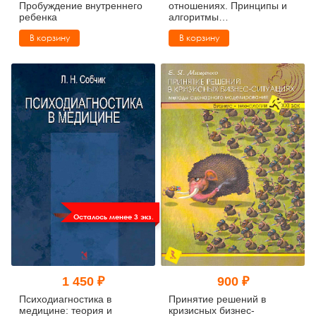
Пробуждение внутреннего
отношениях. Принципы и
ребенка
алгоритмы
консультирования
В корзину
В корзину
(букинист)
Осталось менее 3 экз.
1 450 ₽
900 ₽
Психодиагностика в
Принятие решений в
медицине: теория и
кризисных бизнес-