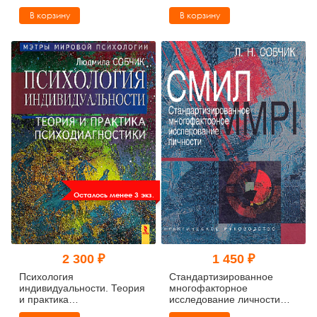
профессиональные
методическое пособие
В корзину
В корзину
аспекты) (букинист)
Осталось менее 3 экз.
2 300 ₽
1 450 ₽
Психология
Стандартизированное
индивидуальности. Теория
многофакторное
и практика
исследование личности
психодиагностики
СМИЛ (MMPI)