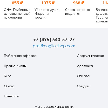
655 ₽
1375 ₽
968 ₽
11
ОНА: Глубинные
Убийство души:
Слова, которые
Базисн
аспекты женской
Инцест и
исцеляют
дефект
психологии
терапия
Терапе
аспект
регресс
изд.
+7 (495) 540-57-27
post@cogito-shop.com
Публичная оферта
Сотрудничество
Прайс-листы
Доставка
Блог
Оплата
О нас
Скидки
Контакты
Мы в социальных сетях