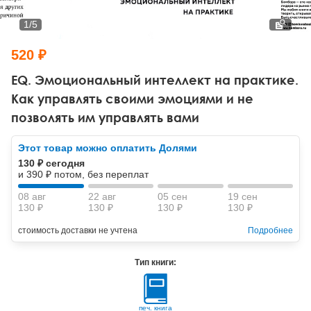
Тревожные расстройства, панические атаки
Психодрама
Психология труда и эргономика
Социальная и организационная психология
1
/
5
Сказкотерапия
Психофизиология
Учебная литература
520 ₽
Другие направления психотерапии
Социальная психология
Классический и юнгианский психоанализ
EQ. Эмоциональный интеллект на практике.
Как управлять своими эмоциями и не
Классический, эриксоновский гипноз и НЛП
позволять им управлять вами
НЛП
Этот товар можно оплатить Долями
130 ₽ сегодня
и 390 ₽ потом, без переплат
08 авг
22 авг
05 сен
19 сен
130 ₽
130 ₽
130 ₽
130 ₽
стоимость доставки не учтена
Подробнее
Тип книги:
печ. книга