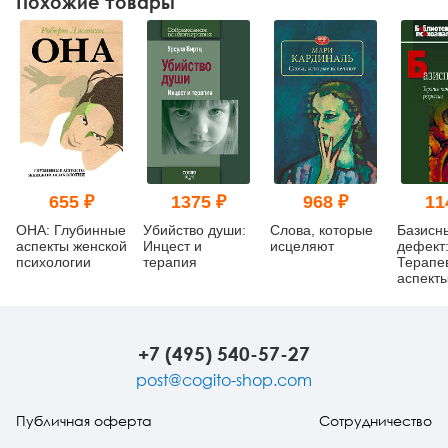
Похожие товары
655 ₽
1375 ₽
968 ₽
11
ОНА: Глубинные
Убийство души:
Слова, которые
Базисн
аспекты женской
Инцест и
исцеляют
дефект
психологии
терапия
Терапе
аспект
регресс
изд.
+7 (495) 540-57-27
post@cogito-shop.com
Публичная оферта
Сотрудничество