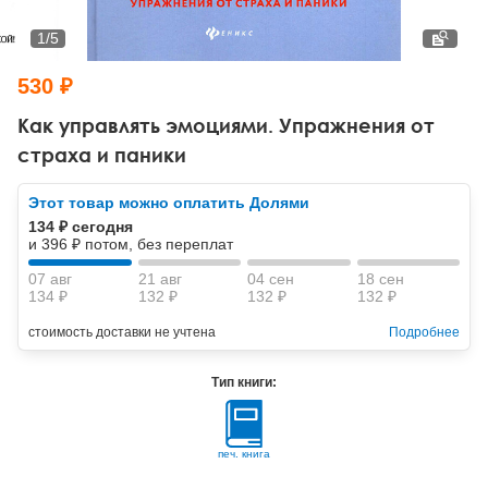
Тревожные расстройства, панические атаки
Психодрама
Психология труда и эргономика
Социальная и организационная психология
1
/
5
Сказкотерапия
Психофизиология
Учебная литература
530 ₽
Другие направления психотерапии
Социальная психология
Классический и юнгианский психоанализ
Как управлять эмоциями. Упражнения от
страха и паники
Классический, эриксоновский гипноз и НЛП
Этот товар можно оплатить Долями
НЛП
134 ₽ сегодня
и 396 ₽ потом, без переплат
07 авг
21 авг
04 сен
18 сен
134 ₽
132 ₽
132 ₽
132 ₽
стоимость доставки не учтена
Подробнее
Тип книги:
печ. книга