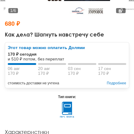
Тревожные расстройства, панические атаки
Психодрама
Психология труда и эргономика
Социальная и организационная психология
1
/
6
Сказкотерапия
Психофизиология
Учебная литература
680 ₽
Другие направления психотерапии
Социальная психология
Классический и юнгианский психоанализ
Как дела? Шагнуть навстречу себе
Классический, эриксоновский гипноз и НЛП
Этот товар можно оплатить Долями
170 ₽ сегодня
НЛП
и 510 ₽ потом, без переплат
06 авг
20 авг
03 сен
17 сен
170 ₽
170 ₽
170 ₽
170 ₽
стоимость доставки не учтена
Подробнее
Тип книги:
печ. книга
Характеристики