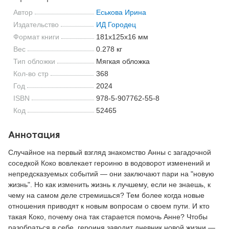
Автор
Еськова Ирина
Издательство
ИД Городец
Формат книги
181x125x16 мм
Вес
0.278 кг
Тип обложки
Мягкая обложка
Кол-во стр
368
Год
2024
ISBN
978-5-907762-55-8
Код
52465
Аннотация
Случайное на первый взгляд знакомство Анны с загадочной
соседкой Коко вовлекает героиню в водоворот изменений и
непредсказуемых событий — они заключают пари на "новую
жизнь". Но как изменить жизнь к лучшему, если не знаешь, к
чему на самом деле стремишься? Тем более когда новые
отношения приводят к новым вопросам о своем пути. И кто
такая Коко, почему она так старается помочь Анне? Чтобы
разобраться в себе, героиня заводит дневник новой жизни —