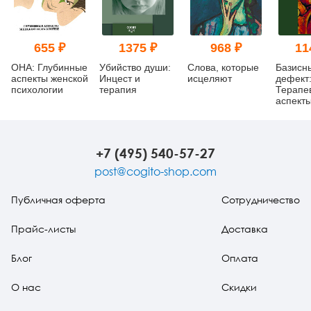
655 ₽
1375 ₽
968 ₽
11
ОНА: Глубинные
Убийство души:
Слова, которые
Базисн
аспекты женской
Инцест и
исцеляют
дефект
психологии
терапия
Терапе
аспект
регресс
изд.
+7 (495) 540-57-27
post@cogito-shop.com
Публичная оферта
Сотрудничество
Прайс-листы
Доставка
Блог
Оплата
О нас
Скидки