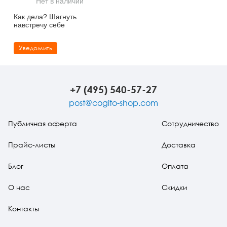
Нет в наличии
Тревожные расстройства, панические атаки
Психодрама
Психология труда и эргономика
Социальная и организационная психология
Как дела? Шагнуть
навстречу себе
Сказкотерапия
Психофизиология
Учебная литература
Уведомить
Другие направления психотерапии
Социальная психология
Классический и юнгианский психоанализ
Классический, эриксоновский гипноз и НЛП
+7 (495) 540-57-27
НЛП
post@cogito-shop.com
Публичная оферта
Сотрудничество
Прайс-листы
Доставка
Блог
Оплата
О нас
Скидки
Контакты