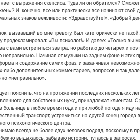
нает с выражения скепсиса. Туда ли он обратился? Сможет 
зен»? И, конечно, все или практически все начинают свой д
альных знаков вежливости: «Здравствуйте!», «Добрый ден
ок, вызвавший во мне тревогу, был категорически не тако
у продекламировал: «Вы психолог!» И далее: «Только вы мо
ва с вами встретиться завтра, но работаю до четырех и поэт
 неправильно. Начиная от музыки на заднем фоне и этих п
форма и содержание самих фраз, и заканчивая невозможнос
х-либо дополнительных комментариев, вопросов и так дале
нно «неправильно».
ует пояснить, что на протяжении последних нескольких лет
вленного для собственных нужд, принадлежат клиентам. С
в больнице в любое время года и при любой погоде я иду на
ственный транспорт, устремиться на другой конец города
ного психологического центра.
имаю всегда не более двух человек подряд, поскольку в пр
бежно выдыхаюсь, забываю истории, путаюсь в запросах.