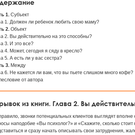
держание
ь 1.
Субъект
а 1. Должен ли ребенок любить свою маму?
ь 2.
Объект
а 2. Вы действительно на это способны?
а 3. И это все?
а 4. Может, сегодня я сяду в кресло?
а 5. А есть ли у вас сестра?
ь 3.
Между
а 6. Не кажется ли вам, что вы пьете слишком много кофе?
лесловие от автора
рывок из книги. Глава 2. Вы действител
правило, звонки потенциальных клиентов выглядят вполне 
осы наподобие «Вы психолог?» и «Скажите, сколько стоит 
ставиться и сразу начать описывать свои затруднения, жа