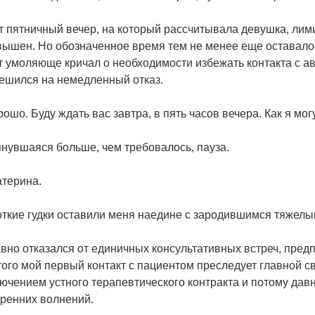
т пятничный вечер, на который рассчитывала девушка, лими
ышен. Но обозначенное время тем не менее еще оставалос
 умоляюще кричал о необходимости избежать контакта с авт
решился на немедленный отказ.
рошо. Буду ждать вас завтра, в пять часов вечера. Как я мог
нувшаяся больше, чем требовалось, пауза.
атерина.
ткие гудки оставили меня наедине с зародившимся тяжелы
вно отказался от единичных консультативных встреч, пред
того мой первый контакт с пациентом преследует главной 
ючением устного терапевтического контракта и потому давн
тренних волнений.