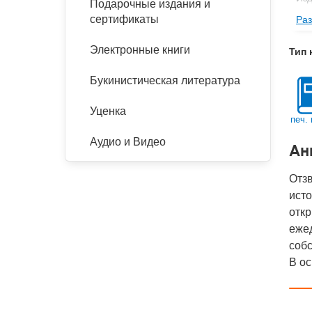
Подарочные издания и
сертификаты
Раз
Фор
Ве
Электронные книги
Тип 
Тип
Букинистическая литература
Кол
Год
Уценка
печ. 
IS
Аудио и Видео
Ан
Ко
Отз
исто
откр
ежед
соб
В ос