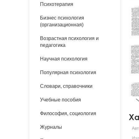
букинист
Психотерапия
Расстройства пищевого
Песочная терапия
Психология труда и
поведения
Психология развития
эргономика
Бизнес психология
Психодрама
(организационная)
Тревожные расстройства,
Социальная и
Психофизиология
панические атаки
организационная психология
Возрастная психология и
Сказкотерапия
педагогика
Социальная психология
Учебная литература
Другие направления
Научная психология
психотерапии
Классический и юнгианский
психоанализ
Популярная психология
Классический, эриксоновский
гипноз и НЛП
Словари, справочники
НЛП
Учебные пособия
Философия, социология
Ха
Журналы
Авт
Изд