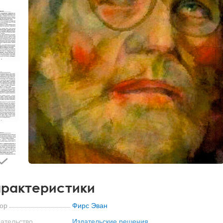
рактеристики
ор
Фирс Эван
ательство
Издательские решения