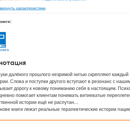
вернуть характеристики
мат книги
206x146x5 мм
с
0.12 кг
книги:
 обложки
Мягкая обложка
-во стр
102
2022
книга
BN
978-5-0055-6569-3
нотация
д
29359
вуки далёкого прошлого незримой нитью скрепляют каждый
рии. Слова и поступки другого вступают в резонанс с наш
ывает дорогу к новому пониманию себя в настоящем. Псих
невно помогает клиентам понимать витиеватые переплетен
ственной истории ещё не распутан…
нове книги лежат реальные терапевтические истории пацие