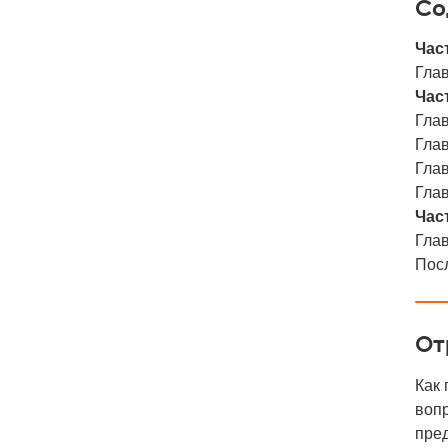
Со
Част
Глав
Част
Глав
Глав
Глав
Глав
Част
Глав
Пос
От
Как 
вопр
пред