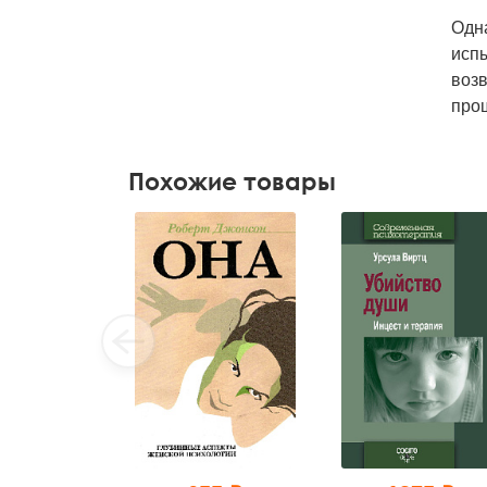
Одна
исп
возв
прош
Похожие товары