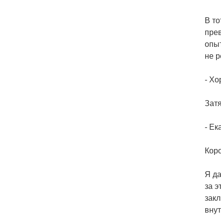
В то
прев
опыт
не 
- Хо
Затя
- Ек
Коро
Я да
за э
закл
вну