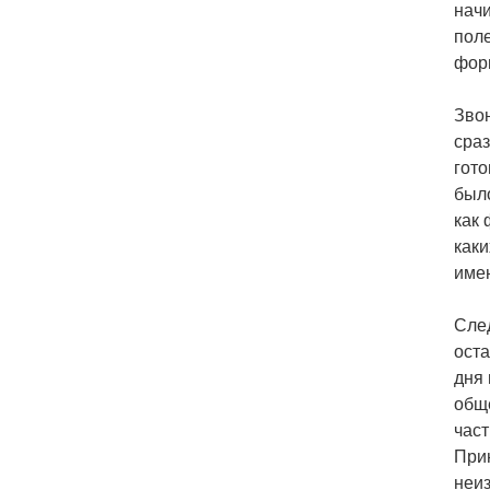
начи
поле
форм
Звон
сраз
гото
было
как 
каки
име
След
оста
дня 
обще
част
Прин
неиз