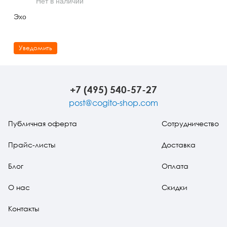
Нет в наличии
Тревожные расстройства, панические атаки
Психодрама
Психология труда и эргономика
Социальная и организационная психология
Эхо
Сказкотерапия
Психофизиология
Учебная литература
Уведомить
Другие направления психотерапии
Социальная психология
Классический и юнгианский психоанализ
Классический, эриксоновский гипноз и НЛП
+7 (495) 540-57-27
НЛП
post@cogito-shop.com
Публичная оферта
Сотрудничество
Прайс-листы
Доставка
Блог
Оплата
О нас
Скидки
Контакты