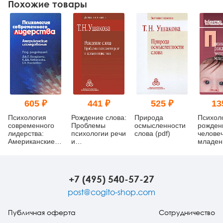
Похожие товары
605 ₽
441 ₽
525 ₽
13
Психология
Рождение слова:
Природа
Психол
современного
Проблемы
осмысленности
рожден
лидерства:
психологии речи
слова (pdf)
челове
Американские
и
младен
исследования
психолингвистики
Симбио
(pdf)
индиви
+7 (495) 540-57-27
post@cogito-shop.com
Публичная оферта
Сотрудничество