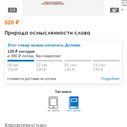
Тревожные расстройства, панические атаки
Психодрама
Психология труда и эргономика
Социальная и организационная психология
1
/
4
Сказкотерапия
Психофизиология
Учебная литература
520 ₽
Другие направления психотерапии
Социальная психология
Классический и юнгианский психоанализ
Природа осмысленности слова
Классический, эриксоновский гипноз и НЛП
Этот товар можно оплатить Долями
130 ₽ сегодня
НЛП
и 390 ₽ потом, без переплат
08 авг
22 авг
05 сен
19 сен
130 ₽
130 ₽
130 ₽
130 ₽
стоимость доставки не учтена
Подробнее
Тип книги:
эл. книга
печ. книга
Характеристики