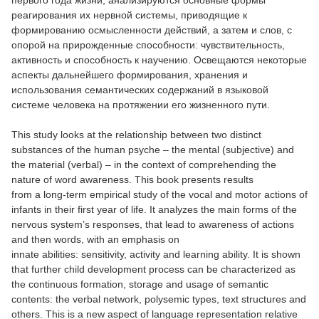
первого года жизни, анализируются основные формы
реагирования их нервной системы, приводящие к
формированию осмысленности действий, а затем и слов, с
опорой на прирожденные способности: чувствительность,
активность и способность к научению. Освещаются некоторые
аспекты дальнейшего формирования, хранения и
использования семантических содержаний в языковой
системе человека на протяжении его жизненного пути.
This study looks at the relationship between two distinct
substances of the human psyche – the mental (subjective) and
the material (verbal) – in the context of comprehending the
nature of word awareness. This book presents results
from a long-term empirical study of the vocal and motor actions of
infants in their first year of life. It analyzes the main forms of the
nervous system’s responses, that lead to awareness of actions
and then words, with an emphasis on
innate abilities: sensitivity, activity and learning ability. It is shown
that further child development process can be characterized as
the continuous formation, storage and usage of semantic
contents: the verbal network, polysemic types, text structures and
others. This is a new aspect of language representation relative