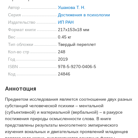
Автор
Ушакова Т. Н.
Серия
Достижения в психологии
Издательство
ИП РАН
Формат книги
217x153x18 мм
Вес
0.45 кг
Тип обложки
Твердый переплет
Кол-во стр
248
Год
2019
ISBN
978-5-9270-0406-5
Код
24846
Аннотация
Предметом исследования является соотношение двух разных
субстанций человеческой психики – ментальной
(субъективной) и материальной (вербальной) – в ракурсе
постижения природы осмысленности слова. В книге
представлены результаты многолетнего эмпирического
изучения вокальных и двигательных проявлений младенцев